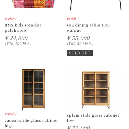
取扱終了
取扱終了
BMS kids sofa dot
sou dining table 1350
patchwork
walnut
¥
24,000
¥
55,000
¥
26,400
税込
¥
60,500
税込
SOLD OUT
取扱終了
splem slide glass cabinet
cadeal slide glass cabinet
low
high
¥
72,000