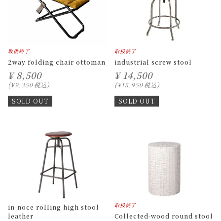
取扱終了
取扱終了
2way folding chair ottoman
industrial screw stool
¥
8,500
¥
14,500
¥
9,350
税込
¥
15,950
税込
SOLD OUT
SOLD OUT
取扱終了
in-noce rolling high stool
leather
Collected-wood round stool