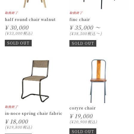
取扱終了
取扱終了
half round chair walnut
finc chair
¥
30,000
¥
35,000 ～
〜
¥
33,000
税込
税込
¥
38,500
SOLD OUT
SOLD OUT
取扱終了
coryre chair
in-noce spring chair fabric
¥
19,000
¥
18,000
¥
20,900
税込
¥
19,800
税込
SOLD OUT