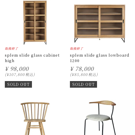
取扱終了
取扱終了
splem slide glass cabinet
splem slide glass lowboard
high
1200
¥
98,000
¥
78,000
¥
107,800
税込
¥
85,800
税込
SOLD OUT
SOLD OUT