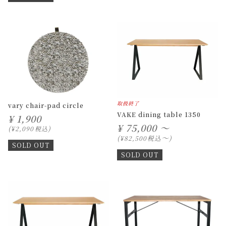
取扱終了
vary chair-pad circle
VAKE dining table 1350
¥
1,900
¥
75,000 ～
¥
2,090
税込
〜
税込
¥
82,500
SOLD OUT
SOLD OUT