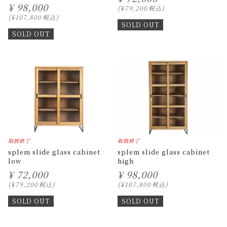
¥
98,000
¥
79,200
税込
¥
107,800
税込
SOLD OUT
SOLD OUT
取扱終了
取扱終了
splem slide glass cabinet
splem slide glass cabinet
low
high
¥
72,000
¥
98,000
¥
79,200
税込
¥
107,800
税込
SOLD OUT
SOLD OUT