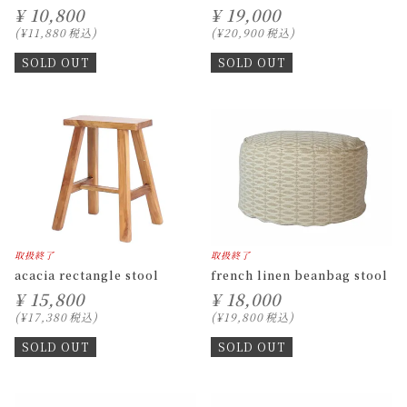
¥
10,800
¥
19,000
¥
11,880
税込
¥
20,900
税込
SOLD OUT
SOLD OUT
取扱終了
取扱終了
acacia rectangle stool
french linen beanbag stool
¥
15,800
¥
18,000
¥
17,380
税込
¥
19,800
税込
SOLD OUT
SOLD OUT