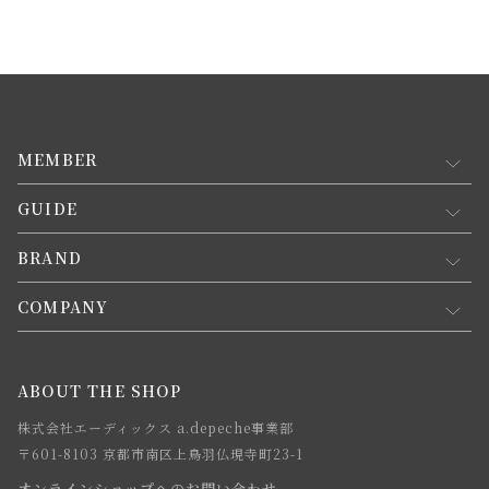
MEMBER
GUIDE
マイページ
新規会員登録
BRAND
お買い物ガイド
会員規約について
会員登録について
COMPANY
コンセプト
メルマガ登録
ご注文について
お知らせ
会社概要
ABOUT THE SHOP
お支払方法について
webカタログ
店舗一覧
株式会社エーディックス a.depeche事業部
お届けについて
求人情報
〒601-8103 京都市南区上鳥羽仏現寺町23-1
返品・交換について
オンラインショップへのお問い合わせ