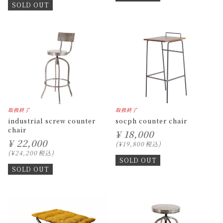
SOLD OUT
取扱終了
取扱終了
industrial screw counter
socph counter chair
chair
¥
18,000
¥
22,000
¥
19,800
税込
¥
24,200
税込
SOLD OUT
SOLD OUT