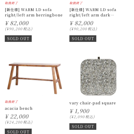
取扱終了
取扱終了
[新仕様] WARM LD sofa
[新仕様] WARM LD sofa
right/left arm herringbone
right/left arm dark
khaki/blue
¥
82,000
¥
82,000
¥
90,200
税込
¥
90,200
税込
SOLD OUT
SOLD OUT
取扱終了
vary chair-pad square
acacia bench
¥
1,900
¥
22,000
¥
2,090
税込
¥
24,200
税込
SOLD OUT
SOLD OUT