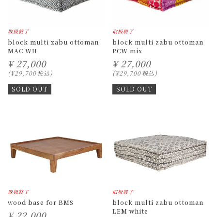
取扱終了
取扱終了
block multi zabu ottoman
block multi zabu ottoman
MAC WH
PCW mix
¥
27,000
¥
27,000
¥
29,700
税込
¥
29,700
税込
SOLD OUT
SOLD OUT
取扱終了
取扱終了
wood base for BMS
block multi zabu ottoman
LEM white
¥
22,000