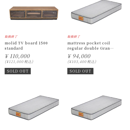
取扱終了
取扱終了
molid TV board 1500
mattress pocket coil
standard
regular double Gran
Light Advance
¥
110,000
¥
94,000
¥
121,000
税込
¥
103,400
税込
SOLD OUT
SOLD OUT