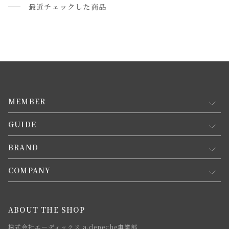
最近チェックした商品
MEMBER
GUIDE
マイページ
新規会員登録
BRAND
お買い物ガイド
会員規約について
会員登録について
COMPANY
コンセプト
メルマガ登録
ご注文について
お知らせ
会社概要
ABOUT THE SHOP
お支払方法について
webカタログ
店舗一覧
株式会社エーディックス a.depeche事業部