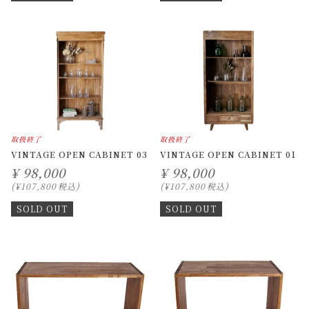
取扱終了
取扱終了
VINTAGE OPEN CABINET 03
VINTAGE OPEN CABINET 01
¥
98,000
¥
98,000
¥
107,800
税込
¥
107,800
税込
SOLD OUT
SOLD OUT