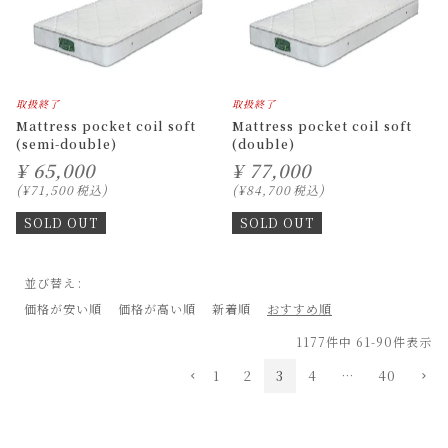
取扱終了
取扱終了
Mattress pocket coil soft
Mattress pocket coil soft
(semi-double)
(double)
¥
65,000
¥
77,000
¥
71,500
税込
¥
84,700
税込
SOLD OUT
SOLD OUT
並び替え
価格が安い順
価格が高い順
新着順
おすすめ順
1177
件中
61
-
90
件表示
1
2
3
4
…
40