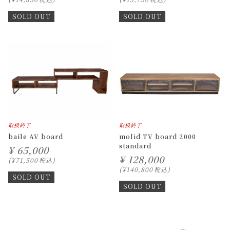
SOLD OUT
SOLD OUT
取扱終了
取扱終了
baile AV board
molid TV board 2000
standard
¥
65,000
¥
128,000
¥
71,500
税込
¥
140,800
税込
SOLD OUT
SOLD OUT