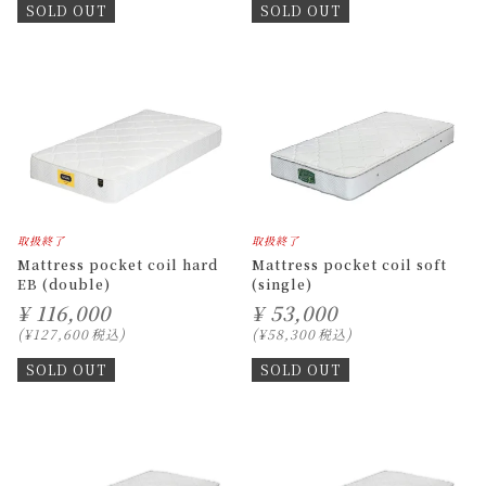
SOLD OUT
SOLD OUT
取扱終了
取扱終了
Mattress pocket coil hard
Mattress pocket coil soft
EB (double)
(single)
¥
116,000
¥
53,000
¥
127,600
税込
¥
58,300
税込
SOLD OUT
SOLD OUT