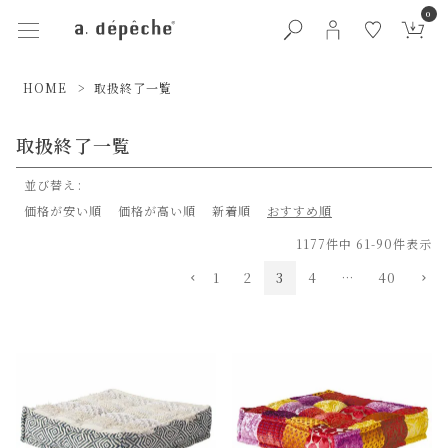
0
HOME
取扱終了一覧
取扱終了一覧
並び替え
価格が安い順
価格が高い順
新着順
おすすめ順
1177
件中
61
-
90
件表示
1
2
3
4
…
40