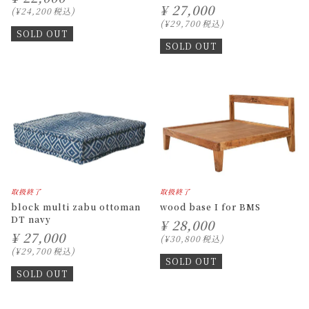
¥
27,000
¥
24,200
税込
¥
29,700
税込
SOLD OUT
SOLD OUT
取扱終了
取扱終了
block multi zabu ottoman
wood base I for BMS
DT navy
¥
28,000
¥
27,000
¥
30,800
税込
¥
29,700
税込
SOLD OUT
SOLD OUT