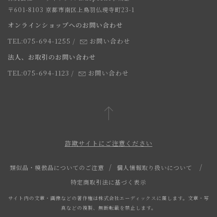
お届けについて
求人情報
〒601-8103 京都市南区上鳥羽仏現寺町23-1
返品・交換について
オンラインショップへのお問い合わせ
法人のお客様
よくあるご質問
TEL:075-694-1255
/
お問い合わせ
スタッフ
法人、お取引のお問い合わせ
TEL:075-694-1123
/
お問い合わせ
詐欺サイトにご注意ください
類似品・模倣品についてのご注意
個人情報取り扱いについて
特定商取引法に基づく表示
サイト内の文章・画像などの著作権は株式会社エーディックスに属します。文章・写
真などの複製、無断転載を禁止します。