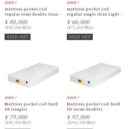
取扱終了
取扱終了
mattress pocket coil
mattress pocket coil
regular semi-double Gran
regular single Gran Light
Light Advance
Advance
¥
80,000
¥
66,000
¥
88,000
税込
¥
72,600
税込
SOLD OUT
SOLD OUT
取扱終了
取扱終了
Mattress pocket coil hard
Mattress pocket coil hard
EB (single)
EB (semi-double)
¥
79,000
¥
97,000
¥
86,900
税込
¥
106,700
税込