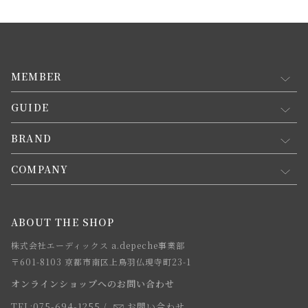
MEMBER
GUIDE
マイページ
新規会員登録
BRAND
お買い物ガイド
会員規約について
会員登録について
COMPANY
コンセプト
メルマガ登録
ご注文について
お知らせ
会社概要
ABOUT THE SHOP
お支払方法について
webカタログ
店舗一覧
株式会社エーディックス a.depeche事業部
お届けについて
求人情報
〒601-8103 京都市南区上鳥羽仏現寺町23-1
返品・交換について
オンラインショップへのお問い合わせ
法人のお客様
よくあるご質問
TEL:075-694-1255
/
お問い合わせ