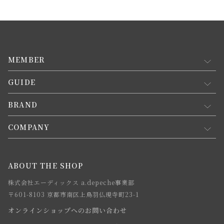
MEMBER
GUIDE
マイページ
新規会員登録
BRAND
お買い物ガイド
会員規約について
会員登録について
COMPANY
コンセプト
メルマガ登録
ご注文について
お知らせ
会社概要
ABOUT THE SHOP
お支払方法について
webカタログ
店舗一覧
株式会社エーディックス a.depeche事業部
お届けについて
求人情報
〒601-8103 京都市南区上鳥羽仏現寺町23-1
返品・交換について
オンラインショップへのお問い合わせ
法人のお客様