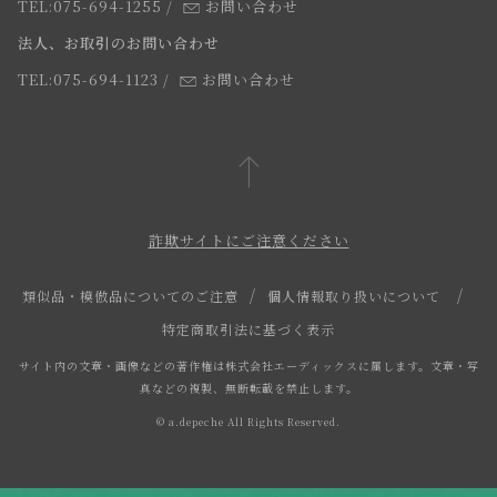
よくあるご質問
TEL:075-694-1255
/
お問い合わせ
スタッフ
法人、お取引のお問い合わせ
TEL:075-694-1123
/
お問い合わせ
詐欺サイトにご注意ください
類似品・模倣品についてのご注意
個人情報取り扱いについて
特定商取引法に基づく表示
サイト内の文章・画像などの著作権は株式会社エーディックスに属します。文章・写
真などの複製、無断転載を禁止します。
© a.depeche All Rights Reserved.