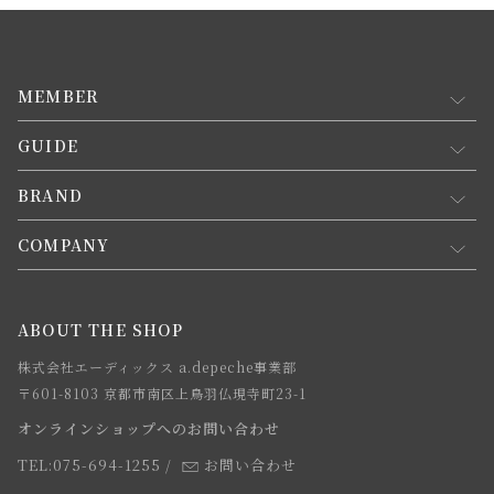
MEMBER
GUIDE
マイページ
新規会員登録
BRAND
お買い物ガイド
会員規約について
会員登録について
COMPANY
コンセプト
メルマガ登録
ご注文について
お知らせ
会社概要
ABOUT THE SHOP
お支払方法について
webカタログ
店舗一覧
株式会社エーディックス a.depeche事業部
お届けについて
求人情報
〒601-8103 京都市南区上鳥羽仏現寺町23-1
返品・交換について
オンラインショップへのお問い合わせ
法人のお客様
よくあるご質問
TEL:075-694-1255
/
お問い合わせ
スタッフ