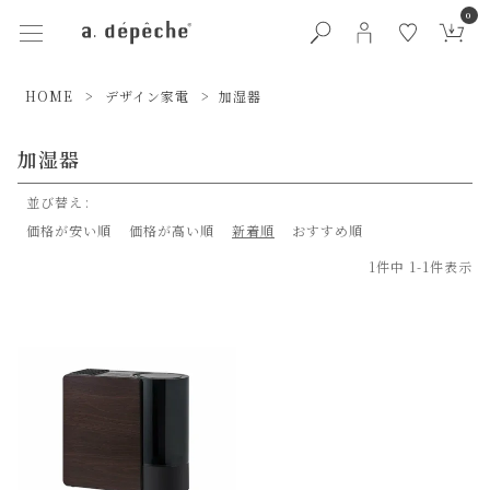
0
HOME
デザイン家電
加湿器
加湿器
並び替え
価格が安い順
価格が高い順
新着順
おすすめ順
1
件中
1
-
1
件表示