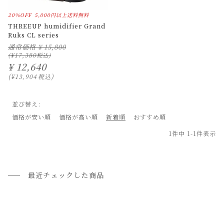
20%OFF
5,000円以上送料無料
THREEUP humidifier Grand
Ruks CL series
通常価格
¥
15,800
¥
17,380
¥
12,640
¥
13,904
税込
並び替え
価格が安い順
価格が高い順
新着順
おすすめ順
1
件中
1
-
1
件表示
最近チェックした商品