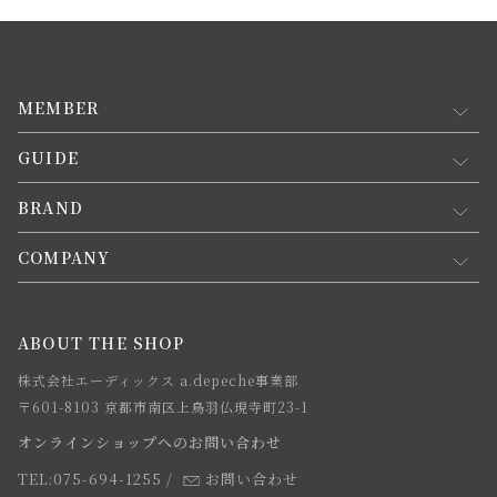
MEMBER
GUIDE
マイページ
新規会員登録
BRAND
お買い物ガイド
会員規約について
会員登録について
COMPANY
コンセプト
メルマガ登録
ご注文について
お知らせ
会社概要
ABOUT THE SHOP
お支払方法について
webカタログ
店舗一覧
株式会社エーディックス a.depeche事業部
お届けについて
求人情報
〒601-8103 京都市南区上鳥羽仏現寺町23-1
返品・交換について
オンラインショップへのお問い合わせ
法人のお客様
よくあるご質問
TEL:075-694-1255
/
お問い合わせ
スタッフ