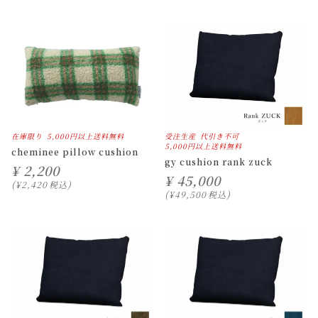
在庫限り
5,000円以上送料無料
受注生産
代引き不可
5,000円以上送料無料
cheminee pillow cushion
gy cushion rank zuck
¥
2,200
¥
45,000
¥
2,420
税込
¥
49,500
税込