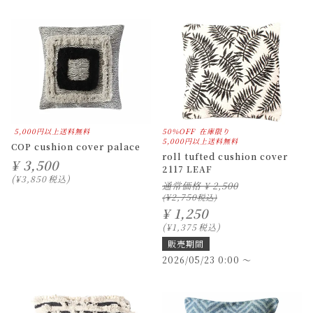
5,000円以上送料無料
50%OFF
在庫限り
5,000円以上送料無料
COP cushion cover palace
roll tufted cushion cover
¥
3,500
2117 LEAF
¥
3,850
税込
通常価格
¥
2,500
¥
2,750
¥
1,250
¥
1,375
税込
販売期間
2026/05/23 0:00
〜