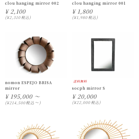
clou hanging mirror 002
clou hanging mirror 001
¥
2,100
¥
1,800
¥
2,310
税込
¥
1,980
税込
送料無料
nomon ESPEJO BRISA
mirror
socph mirror S
¥
195,000 ～
¥
20,000
〜
税込
¥
22,000
税込
¥
214,500