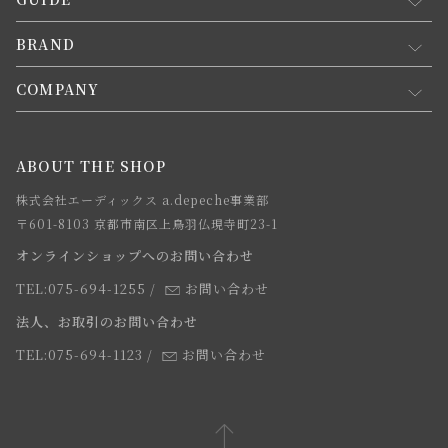
マイページ
新規会員登録
BRAND
お買い物ガイド
会員規約について
会員登録について
COMPANY
コンセプト
メルマガ登録
ご注文について
お知らせ
会社概要
ABOUT THE SHOP
お支払方法について
webカタログ
店舗一覧
株式会社エーディックス a.depeche事業部
お届けについて
求人情報
〒601-8103 京都市南区上鳥羽仏現寺町23-1
返品・交換について
オンラインショップへのお問い合わせ
法人のお客様
よくあるご質問
TEL:075-694-1255
/
お問い合わせ
スタッフ
法人、お取引のお問い合わせ
TEL:075-694-1123
/
お問い合わせ