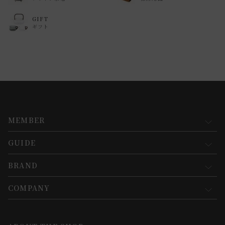
GIFT
ギフト
MEMBER
GUIDE
マイページ
新規会員登録
BRAND
お買い物ガイド
会員規約について
会員登録について
COMPANY
コンセプト
メルマガ登録
ご注文について
お知らせ
会社概要