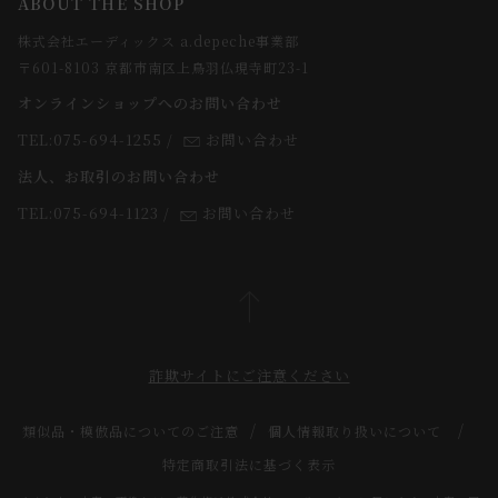
ABOUT THE SHOP
お支払方法について
webカタログ
店舗一覧
株式会社エーディックス a.depeche事業部
お届けについて
求人情報
〒601-8103 京都市南区上鳥羽仏現寺町23-1
返品・交換について
オンラインショップへのお問い合わせ
法人のお客様
よくあるご質問
TEL:075-694-1255
/
お問い合わせ
スタッフ
法人、お取引のお問い合わせ
TEL:075-694-1123
/
お問い合わせ
詐欺サイトにご注意ください
類似品・模倣品についてのご注意
個人情報取り扱いについて
特定商取引法に基づく表示