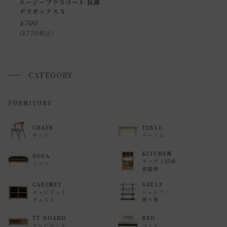
申し訳ございませんが、具体的な時間帯指定をしての出荷は
エージープラスコート 抗菌
デリボックス S
できません。
¥
700
また、
日曜・祝日は、時間帯指定ができません。
¥
770
税込
指定ではなく希望と言う形でお荷物に記載する事はできます
が、 希望通りに届かない可能性もございますのでご了承下さ
いませ 。
CATEGORY
返品・交換について
FURNITURE
返品等の詳細は「
お買い物ガイド(返品・交換について)
」を
CHAIR
TABLE
ご覧ください。
チェア
テーブル
KITCHEN
SOFA
キッチン収納・
ソファ
食器棚
CABINET
SHELF
キャビネット・
シェルフ・
チェスト
飾り棚
TV BOARD
BED
テレビボード
ベッド