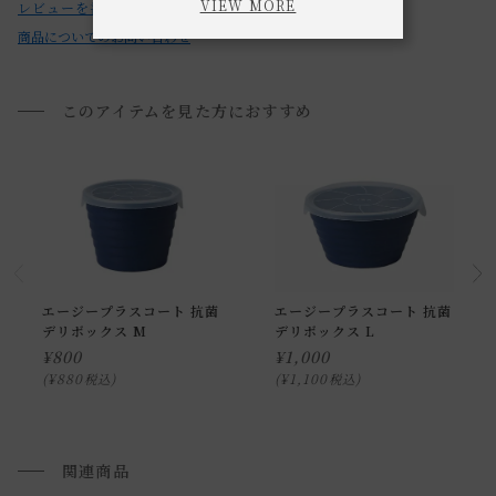
VIEW MORE
レビューを書く
がある場合があります。
商品についてのお問い合わせ
・掲載の商品写真はあくまでも一例です。
・製品の仕様は品質向上の為、予告なく変更することがあり
ます。
このアイテムを見た方におすすめ
・焼き物の特徴をご理解の上、ご購入をお願いいたします。
【ご使用上の注意】
・使用する前に必ず破損、ヒビなどの異常がないことを確認
してください。
・破損、ヒビなどがある場合は使用しないでください。
エージープラスコート 抗菌
エージープラスコート 抗菌
・使用する前にやわらかいスポンジなどで洗浄してくださ
デリボックス M
デリボックス L
い。
¥
800
¥
1,000
¥
880
¥
1,100
税込
税込
・材質、製造工程上、表面に多少の色むらや釉垂れ、小さな
穴、黒い点などがみられる場合がありますが、使用上問題は
ありません。
関連商品
・本製品はワレモノです。お取り扱いには充分気をつけてく