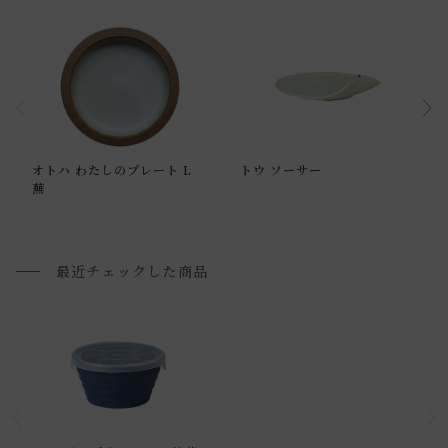
ださい。
・強い衝撃や急激な温度変化により割れたり欠けたりする場
合があります。
・テーブルや食器棚等の上で引きずらないでください。
・テーブル等の表面を傷つける場合があります。
通常配送について
・洗浄する際は、スチールたわしや研磨剤入りスポンジを使
オトハ わたしのプレート L
トウ ソーサー
用しないでください。本体に傷をつけ、破損の原因になりま
通常配送の場合、お品物は玄関前での引渡しとなります。
蕪
す。
配送方法に関しては「
お買い物ガイド(お届けについて)
」を
・使用後は食器用洗剤で洗浄し、乾燥させてから収納してく
ご確認下さい。
ださい。
■ご不明な点やご希望がございましたら、お気軽にお問い合
最近チェックした商品
・お使いのPC画面等や光の環境によっては、掲載の画像と実
わせ下さい。
際の商品とで色の見え方が異なることもございます。ご了承
ください。
小型商品の日時・時間指定について
お届け時間帯(大型以外) は、
午前か午後かの２択のみ
となり
ます。