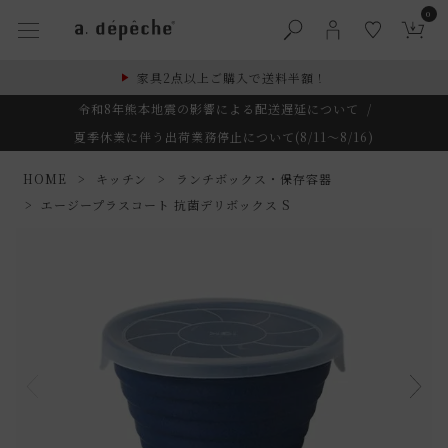
0
家具2点以上ご購入で送料半額！
令和8年熊本地震の影響による配送遅延について
/
夏季休業に伴う出荷業務停止について(8/11～8/16)
HOME
キッチン
ランチボックス・保存容器
エージープラスコート 抗菌デリボックス S