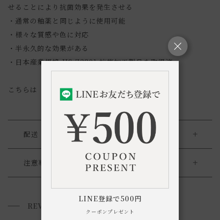
せることにより抗菌効果を発生させる
・通常の釉薬と同じように使用可能
・様々な質感や色に対応
・半永久的な効果がある
・日本産業規格 JIS Z2801 抗菌加工製品を取得済
こちらは「Sサイズ」の商品ページです。
配送・返品
送料について
注意事項
・商品の特性上、多少の擦り傷やガタつきが生じる場合がご
送料について
ざいます。
LINE登録で500円
REVIEWS
小型商品は、11,000円(税込)以上のお買い上げで
送料無料!
・製造時期(ロット違い)によっては、商品の色に多少の違い
クーポンプレゼント