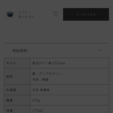
ネイビー
カートに入れる
残りわずか
商品説明
サイズ
直径107×高さ55mm
蓋：ポリプロピレン
素材
本体：陶器
生産国
日本 美濃焼
重量
165g
容量
270ml