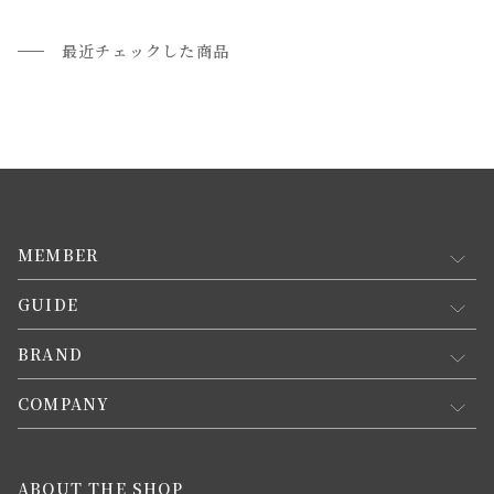
最近チェックした商品
MEMBER
GUIDE
マイページ
新規会員登録
BRAND
お買い物ガイド
会員規約について
会員登録について
COMPANY
コンセプト
メルマガ登録
ご注文について
お知らせ
会社概要
ABOUT THE SHOP
お支払方法について