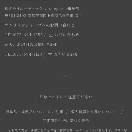
webカタログ
店舗一覧
株式会社エーディックス a.depeche事業部
お届けについて
求人情報
〒601-8103 京都市南区上鳥羽仏現寺町23-1
返品・交換について
オンラインショップへのお問い合わせ
法人のお客様
よくあるご質問
TEL:075-694-1255
/
お問い合わせ
スタッフ
法人、お取引のお問い合わせ
TEL:075-694-1123
/
お問い合わせ
詐欺サイトにご注意ください
類似品・模倣品についてのご注意
個人情報取り扱いについて
特定商取引法に基づく表示
サイト内の文章・画像などの著作権は株式会社エーディックスに属します。文章・写