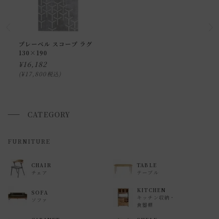
お届け時間帯(大型以外) は、
午前か午後かの２択のみ
となり
ます。
申し訳ございませんが、具体的な時間帯指定をしての出荷は
プレーベル スコープ ラグ
130×190
できません。
¥
16,182
また、
日曜・祝日は、時間帯指定ができません。
¥
17,800
税込
指定ではなく希望と言う形でお荷物に記載する事はできます
が、 希望通りに届かない可能性もございますのでご了承下さ
いませ 。
CATEGORY
返品・交換について
FURNITURE
返品等の詳細は「
お買い物ガイド(返品・交換について)
」を
CHAIR
TABLE
ご覧ください。
チェア
テーブル
KITCHEN
SOFA
キッチン収納・
ソファ
食器棚