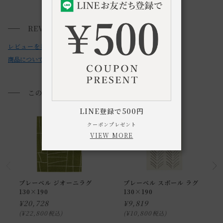
・お使いのPC画面等や光の環境によっては、掲載の画像と実
送料について
際の商品とで色の見え方が異なることもございます。ご了承
REVIEWS
小型商品は、11,000円(税込)以上のお買い上げで
送料無料!
ください。
レビューを書く
商品についてのお問い合わせ
このアイテムを見た方におすすめ
LINE登録で500円
クーポンプレゼント
VIEW MORE
プレーベル ジオーニラグ
プレーベル スポール ラグ
130×190
130×190
¥
20,728
¥
9,819
¥
22,800
¥
10,800
税込
税込