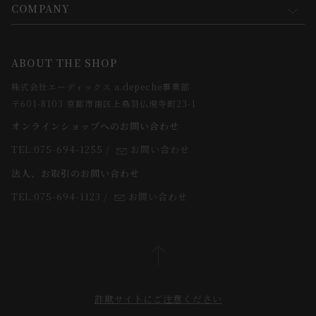
会員規約について
会員登録について
COMPANY
コンセプト
メルマガ登録
ご注文について
お知らせ
会社概要
ABOUT THE SHOP
お支払方法について
webカタログ
店舗一覧
株式会社エーディックス a.depeche事業部
お届けについて
求人情報
〒601-8103 京都市南区上鳥羽仏現寺町23-1
返品・交換について
オンラインショップへのお問い合わせ
法人のお客様
よくあるご質問
TEL:075-694-1255
/
お問い合わせ
スタッフ
法人、お取引のお問い合わせ
TEL:075-694-1123
/
お問い合わせ
詐欺サイトにご注意ください