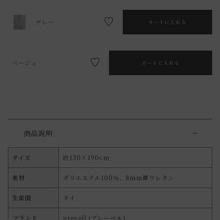
グレー
カートに入れる
ベージュ
カートに入れる
商品説明
サイズ
約130×190cm
素材
ポリエステル100％、8mm厚ウレタン
生産国
タイ
ブランド
prevell (プレーベル)