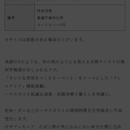
防音効果
備考
裏面不織布仕様
ホットカバーOK
※サイズは誤差がある場合がございます。
英語のYのような、木の枝のようにも見える北欧テイストの幾
何学模様がおしゃれなラグ。
「キレイな空気をつくるカーペット」をテーマにした「アレ
ルクリア」機能搭載。
ハウスダスト低減＆消臭・抗菌効果で暮らしを快適に。
花粉・ダニなどのハウスダストの原因物質を化学結合し不活
性化します。
汗やアンモニア、たばこ等の気になるにおい成分を閉じ込め