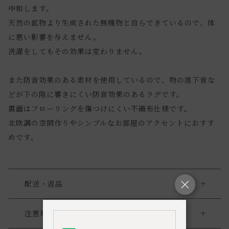
中和します。
天然の鉱物より生成された無機物と自らできているので、体
に悪い影響を与えません。
洗濯をしてもその効果は変わりません。
また防音効果のある素材を使用しているので、物の落下音な
どが下の階に響きにくい防音効果のあるラグです。
裏面はフローリングを傷つけにくい不織布仕様です。
北欧調の空間作りやシンプルなお部屋のアクセントにおすす
めです。
配送・返品
送料について
注意事項