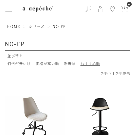
0
HOME
シリーズ
NO-FP
NO-FP
並び替え
価格が安い順
価格が高い順
新着順
おすすめ順
2
件中
1
-
2
件表示