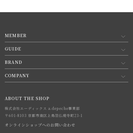
MEMBER
GUIDE
マイページ
新規会員登録
BRAND
お買い物ガイド
会員規約について
会員登録について
COMPANY
コンセプト
メルマガ登録
ご注文について
お知らせ
会社概要
ABOUT THE SHOP
お支払方法について
webカタログ
店舗一覧
株式会社エーディックス a.depeche事業部
お届けについて
求人情報
〒601-8103 京都市南区上鳥羽仏現寺町23-1
返品・交換について
オンラインショップへのお問い合わせ
法人のお客様