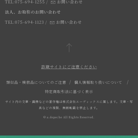
よくあるご質問
TEL:075-694-1255
/
お問い合わせ
スタッフ
法人、お取引のお問い合わせ
TEL:075-694-1123
/
お問い合わせ
詐欺サイトにご注意ください
類似品・模倣品についてのご注意
個人情報取り扱いについて
特定商取引法に基づく表示
サイト内の文章・画像などの著作権は株式会社エーディックスに属します。文章・写
真などの複製、無断転載を禁止します。
© a.depeche All Rights Reserved.