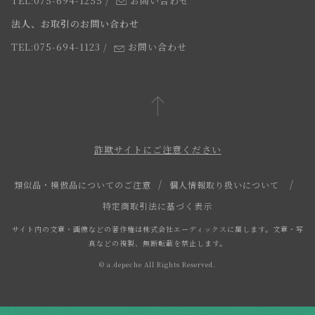
TEL:075-694-1255
/
お問い合わせ
スタッフ
法人、お取引のお問い合わせ
TEL:075-694-1123
/
お問い合わせ
詐欺サイトにご注意ください
類似品・模倣品についてのご注意
個人情報取り扱いについて
特定商取引法に基づく表示
サイト内の文章・画像などの著作権は株式会社エーディックスに属します。文章・写
真などの複製、無断転載を禁止します。
© a.depeche All Rights Reserved.