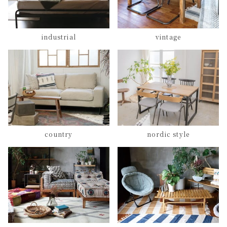
industrial
vintage
country
nordic style