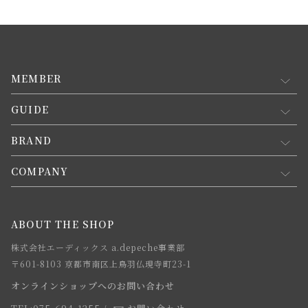
MEMBER
GUIDE
マイページ
新規会員登録
BRAND
お買い物ガイド
会員規約について
会員登録について
COMPANY
コンセプト
メルマガ登録
ご注文について
お知らせ
会社概要
ABOUT THE SHOP
お支払方法について
webカタログ
店舗一覧
株式会社エーディックス a.depeche事業部
お届けについて
求人情報
〒601-8103 京都市南区上鳥羽仏現寺町23-1
返品・交換について
オンラインショップへのお問い合わせ
法人のお客様
よくあるご質問