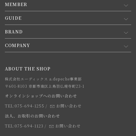
MEMBER
GUIDE
マイページ
新規会員登録
BRAND
お買い物ガイド
会員規約について
会員登録について
COMPANY
コンセプト
メルマガ登録
ご注文について
お知らせ
会社概要
ABOUT THE SHOP
お支払方法について
webカタログ
店舗一覧
株式会社エーディックス a.depeche事業部
お届けについて
求人情報
〒601-8103 京都市南区上鳥羽仏現寺町23-1
返品・交換について
オンラインショップへのお問い合わせ
法人のお客様
よくあるご質問
TEL:075-694-1255
/
お問い合わせ
スタッフ
法人、お取引のお問い合わせ
TEL:075-694-1123
/
お問い合わせ