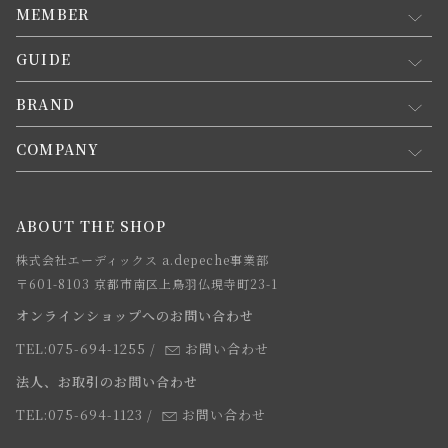
MEMBER
GUIDE
マイページ
新規会員登録
BRAND
お買い物ガイド
会員規約について
会員登録について
COMPANY
コンセプト
メルマガ登録
ご注文について
お知らせ
会社概要
ABOUT THE SHOP
お支払方法について
webカタログ
店舗一覧
株式会社エーディックス a.depeche事業部
お届けについて
求人情報
〒601-8103 京都市南区上鳥羽仏現寺町23-1
返品・交換について
オンラインショップへのお問い合わせ
法人のお客様
よくあるご質問
TEL:075-694-1255
/
お問い合わせ
スタッフ
法人、お取引のお問い合わせ
TEL:075-694-1123
/
お問い合わせ