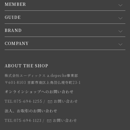
MEMBER
GUIDE
マイページ
新規会員登録
BRAND
お買い物ガイド
会員規約について
会員登録について
COMPANY
コンセプト
メルマガ登録
ご注文について
お知らせ
会社概要
ABOUT THE SHOP
お支払方法について
webカタログ
店舗一覧
株式会社エーディックス a.depeche事業部
お届けについて
求人情報
〒601-8103 京都市南区上鳥羽仏現寺町23-1
返品・交換について
オンラインショップへのお問い合わせ
法人のお客様
よくあるご質問
TEL:075-694-1255
/
お問い合わせ
スタッフ
法人、お取引のお問い合わせ
TEL:075-694-1123
/
お問い合わせ