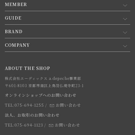
MEMBER
GUIDE
マイページ
新規会員登録
BRAND
お買い物ガイド
会員規約について
会員登録について
COMPANY
コンセプト
メルマガ登録
ご注文について
お知らせ
会社概要
ABOUT THE SHOP
お支払方法について
webカタログ
店舗一覧
株式会社エーディックス a.depeche事業部
お届けについて
求人情報
〒601-8103 京都市南区上鳥羽仏現寺町23-1
返品・交換について
オンラインショップへのお問い合わせ
法人のお客様
よくあるご質問
TEL:075-694-1255
/
お問い合わせ
スタッフ
法人、お取引のお問い合わせ
TEL:075-694-1123
/
お問い合わせ