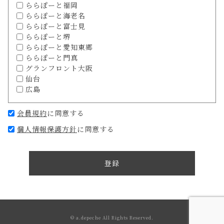
ららぽーと福岡
ららぽーと海老名
ららぽーと富士見
ららぽーと堺
ららぽーと愛知東郷
ららぽーと門真
グランフロント大阪
仙台
広島
会員規約
に同意する
個人情報保護方針
に同意する
登録
© a.depeche All Rights Reserved.