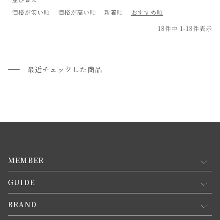
価格が安い順
価格が高い順
新着順
おすすめ順
18
件中
1
-
18
件表示
最近チェックした商品
MEMBER
GUIDE
マイページ
新規会員登録
BRAND
お買い物ガイド