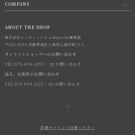
会員規約について
会員登録について
COMPANY
コンセプト
メルマガ登録
ご注文について
お知らせ
会社概要
ABOUT THE SHOP
お支払方法について
webカタログ
店舗一覧
株式会社エーディックス a.depeche事業部
お届けについて
求人情報
〒601-8103 京都市南区上鳥羽仏現寺町23-1
返品・交換について
オンラインショップへのお問い合わせ
法人のお客様
よくあるご質問
TEL:075-694-1255
/
お問い合わせ
スタッフ
法人、お取引のお問い合わせ
TEL:075-694-1123
/
お問い合わせ
詐欺サイトにご注意ください