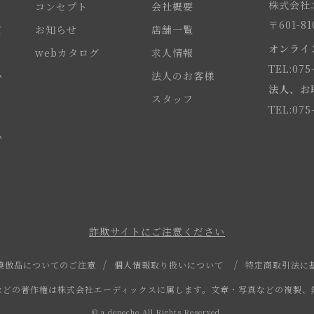
株式会社エ
コンセプト
会社概要
〒601-
て
お知らせ
店舗一覧
オンライ
webカタログ
求人情報
TEL:075
い
法人のお客様
法人、お
スタッフ
TEL:075
い
詐欺サイトにご注意ください
模倣品についてのご注意
個人情報取り扱いについて
特定商取引法に
などの著作権は株式会社エーディックスに属します。文章・写真などの複製、
© a.depeche All Rights Reserved.