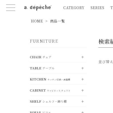
CATEGORY
SERIES
T
HOME
商品一覧
検索
FURNITURE
CHAIR
チェア
並び替
TABLE
テーブル
VIEW ALL
すべて見る
KITCHEN
DINING CHAIR
VIEW ALL
ダイニングチェア
キッチン収納・食器棚
すべて見る
CABINET
STOOL
DINING TABLE
VIEW ALL
スツール
ダイニングテーブル
キャビネット/チェスト
すべて見る
SHELF
COUNTER CHAIR
LIVING TABLE
シェルフ・飾り棚
KITCHEN BOARD
カウンターチェア
VIEW ALL
リビングテーブル
キッチンボード
すべて見る
FOLDING CHAIR
SOFAS
SIDE TABLE
COUNTER BOARD
ソファ
折り畳みチェア
CABINET
サイドテーブル
VIEW ALL
カウンターボー
キャビネット