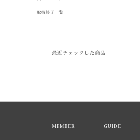
leather
frp
gold
ohter
取扱終了一覧
rattan
brass
最近チェックした商品
MEMBER
GUIDE