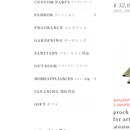
CLOCK
CUSTOM PARTS
DUST BOX
時計
RUG
ゴミ箱
VIEW ALL
カスタムパーツ
ラグ
すべて見る
¥
32,
CEILING LIGHT
シーリングライト
¥
35,20
CHRISTMAS
STORAGE
FASHION
クリスマスグッズ
MAT
ファッション
アクセサリー収納
TABLEWARE
玄関マット
食器
DESK LAMP
デスクランプ
OTHER
CONTAINERS
その他
FRAGRANCE
CHAIR PAD
小物入れ・トレー
フレグランス
KITCHENWARE
チェアパッド
VIEW ALL
鍋・調理器具
すべて見る
FLOOR LAMP
フロアランプ
HANGER
ハンガー
GARDENING
KITCHENCONTAINER
ガーデニング
ACCESSORY
ランチボッ
アクセサリー
BULB
電球・関連用品
クス・保存容器
SANITARY
バス・トイレ用品
HAT
ハット
KITCHENGOODS
キッチン雑貨
OUTDOOR
BAG
バッグ
アウトドア・トラベル
KITCHENFABRIC
キッチンファブリ
ック
GOODS
HOMEAPPLIANCES
ファッション小物
デザイン家電
SELECT
セレクト
STORAGE
CLEANING
ジュエリーボックス・収納
掃除用品
VIEW ALL
すべて見る
40%OFF
WEAR
ウェア
GIFT
ギフト
ELECTRICFAN
5,000
扇風機・ヒーター
proch 
OTHER
その他
BEAUTYEQUIPMENT
美容家電
for ar
通常価格
HUMIDIFIER
加湿器