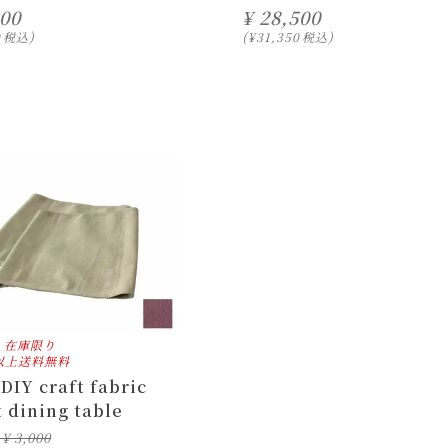
000
¥
28,500
0
税込
¥
31,350
税込
在庫限り
円以上送料無料
DIY craft fabric
t dining table
¥
3,000