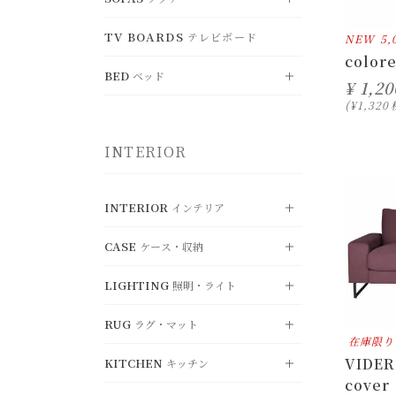
すべて見る
ド
BENCH
DESK
TV BOARDS
ベンチ
テレビボード
CHEST
デスク
SHELF
NEW
5
VIEW ALL
チェスト
シェルフ
すべて見る
color
OFFICE CHAIR
FOLDING TABLE
オフィスチェア
BED
WARDROBE
折り畳みテーブル
BOXSHELF
ベッド
SINGLE SOFA
ワードローブ
ボックスシェルフ
一人掛けソファ
¥
1,20
¥
1,320
LOUNGE CHAIR
KOTATSU
ラウンジチェア
RECORD RACK
こたつ
HANGERRACK
DOUBLE SOFA
レコードラック
ハンガーラック
VIEW ALL
二人掛けソファ
すべて見る
CHAIR OTTOMAN
INTERIOR
オットマン
UMBRELLASTAND
TRIPLE SOFA
傘立て
SINGLE BED
三人掛けソファ
シングル
SYSTEM SOFA
SEMI-DOUBLE BED
システムソファ
セミダブル
INTERIOR
インテリア
OTTOMAN
DOUBLE BED
オットマン
ダブル
CASE
ケース・収納
VIEW ALL
すべて見る
MATTRESS
マットレス・関連用品
LIGHTING
照明・ライト
CUSHION
VIEW ALL
クッション・カバー
すべて見る
RUG
MIRROR
ラグ・マット
STORAGE
VIEW ALL
ミラー
収納ボックス
すべて見る
在庫限り
VIDER 
KITCHEN
OBJET
BASKET
キッチン
PENDANT LIGHT
ディスプレイ・オブジェ
VIEW ALL
バスケット
ペンダントライ
すべて見る
ト
cover