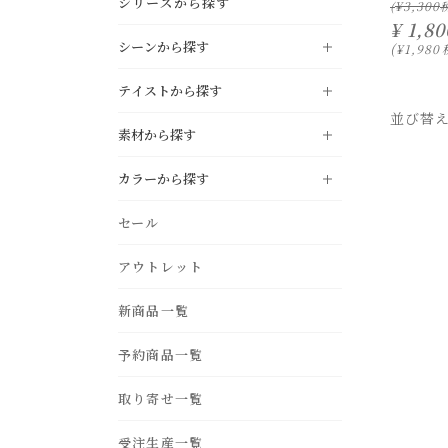
シリーズから探す
¥
3,300
¥
1,80
シーンから探す
¥
1,980
テイストから探す
LIVING
リビング
並び替
素材から探す
DINING
NATURAL
ダイニング
ナチュラル
カラーから探す
KITCHEN
MODERN
キッチン
モダン
oak
pine
black
white
セール
STUDY
INDUSTRIAL
書斎・ホームオフィス
インダストリアル
ivory
gray
BEDROOM
アウトレット
VINTAGE
ベッドルーム・寝室
ヴィンテージ
teak
acacia
beige
light brown
ENTRANCE
COUNTRY
新商品一覧
玄関
カントリー
dark brown
green
birch
ash
blue
navy
BATHROOM
NORDIC STYLE
バス・サニタリー
予約商品一覧
北欧スタイル
purple
yellow
iron
fabric
GARDEN
MOROCCAN
エクステリア・庭
モロカン
取り寄せ一覧
pink
red
OUTDOOR
アウトドアリビング
受注生産一覧
orange
silver