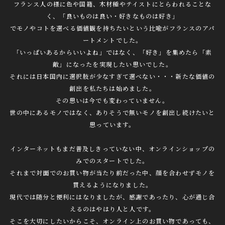
フランス人の様に色や国籍、木材種やテイストにとらわれることな
く、「良いものは良い・好きなものは好き」
でモノやコトを選べる価値観を持ちたいという比喩がフランスのアパ
ートメントでした。
「いっぱいあるからいいよね」ではなく、「好き」を集めたら「素
敵」になったを実現したい思いでした。
それには日本国内に選択肢が少なすぎて選べない・・・新たな価値の
創出を私たちは始めました。
その思いは今でも変わっていません。
世の中にあるモノではなく、ありそうで無いモノを創出し続けたいと
思っています。
インターネットもまだ普及しきっていない中、オンラインショップの
みでのスタートでした。
それまで対面でのお買い物が当たり前だった中、顔を合わせずモノを
買えるようになりました。
現代では随分と便利にはなりましたが、感謝であったり、心が通じ合
えるのはやはり人と人です。
そこを大切にしたいからこそ、オンライン上のお買い物であっても、