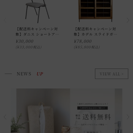
【配送料キャンペーン対
【配送料キャンペーン対
象】ダニス ショートアー
象】カデル スライドガラ
ムチェア アームナチュラ
スローボード 1200
¥
30,000
¥
78,000
ル
¥
33,000
¥
85,800
税込
税込
NEWS
UP
VIEW ALL