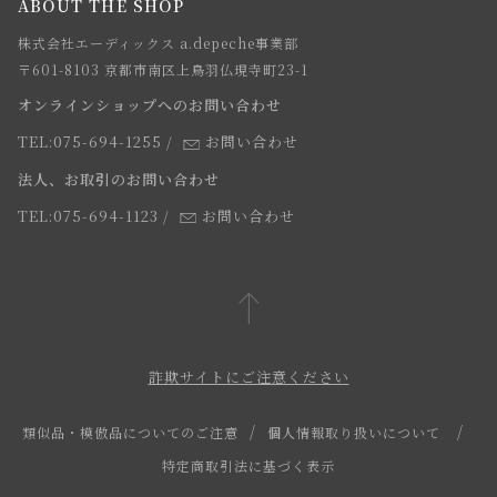
ABOUT THE SHOP
お支払方法について
webカタログ
店舗一覧
株式会社エーディックス a.depeche事業部
お届けについて
求人情報
〒601-8103 京都市南区上鳥羽仏現寺町23-1
返品・交換について
オンラインショップへのお問い合わせ
法人のお客様
よくあるご質問
TEL:075-694-1255
/
お問い合わせ
スタッフ
法人、お取引のお問い合わせ
TEL:075-694-1123
/
お問い合わせ
詐欺サイトにご注意ください
類似品・模倣品についてのご注意
個人情報取り扱いについて
特定商取引法に基づく表示