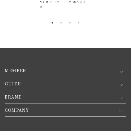
MCR ミック
ク ホワイト
ス
MEMBER
GUIDE
マイページ
新規会員登録
BRAND
お買い物ガイド
会員規約について
会員登録について
COMPANY
コンセプト
メルマガ登録
ご注文について
お知らせ
会社概要