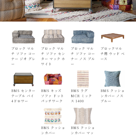
ブロック マル
ブロック マル
ブロック マル
ブロックマル
チ ソファ コー
チ ソファ セン
チ ソファ コー
チ用 ウッド ベ
ナー ジオ グレ
ター マック ホ
ナー ノス ブル
ース
ー
ワイト
ー
BMS センター
BMS キッズ
BMS ラグ
BMS クッショ
テーブル バイ
ソファ ドット
MCR ミック
ンカバー ノス
4ドロワー
パッチワーク
ス 1400
ブルー
BMS クッショ
BMS クッショ
ンカバー
ンカバー マッ