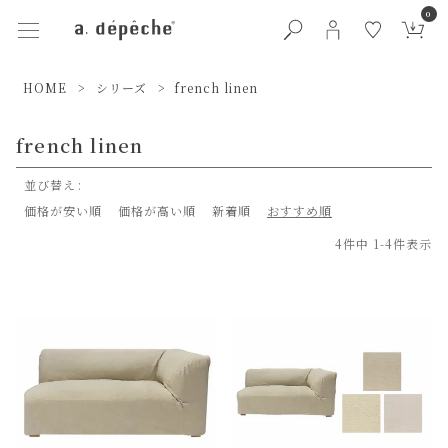
0
HOME
シリーズ
french linen
french linen
並び替え
価格が安い順
価格が高い順
新着順
おすすめ順
4
件中
1
-
4
件表示