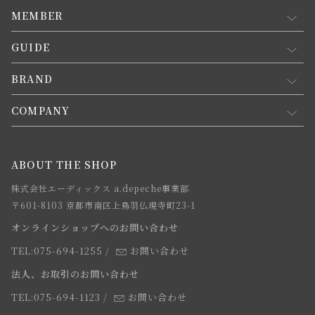
MEMBER
GUIDE
マイページ
新規会員登録
BRAND
お買い物ガイド
会員規約について
会員登録について
COMPANY
コンセプト
メルマガ登録
ご注文について
お知らせ
会社概要
ABOUT THE SHOP
お支払方法について
webカタログ
店舗一覧
株式会社エーディックス a.depeche事業部
お届けについて
求人情報
〒601-8103 京都市南区上鳥羽仏現寺町23-1
返品・交換について
オンラインショップへのお問い合わせ
法人のお客様
よくあるご質問
TEL:075-694-1255
/
お問い合わせ
スタッフ
法人、お取引のお問い合わせ
TEL:075-694-1123
/
お問い合わせ