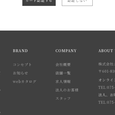
カード認証する
認証しない
BRAND
COMPANY
ABOUT 
株式会社エ
コンセプト
会社概要
〒601-
て
お知らせ
店舗一覧
オンライ
webカタログ
求人情報
TEL:075
い
法人のお客様
法人、お
スタッフ
TEL:075
い