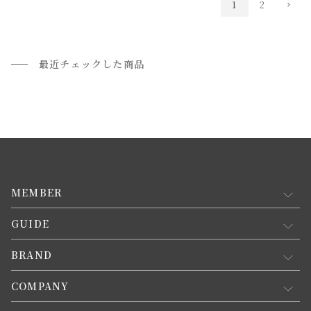
1
2
最近チェックした商品
MEMBER
GUIDE
マイページ
新規会員登録
BRAND
お買い物ガイド
会員規約について
会員登録について
COMPANY
コンセプト
メルマガ登録