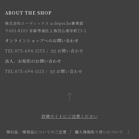
ご注文について
お知らせ
会社概要
ABOUT THE SHOP
お支払方法について
webカタログ
店舗一覧
株式会社エーディックス a.depeche事業部
お届けについて
求人情報
〒601-8103 京都市南区上鳥羽仏現寺町23-1
返品・交換について
オンラインショップへのお問い合わせ
法人のお客様
よくあるご質問
TEL:075-694-1255
/
お問い合わせ
スタッフ
法人、お取引のお問い合わせ
TEL:075-694-1123
/
お問い合わせ
詐欺サイトにご注意ください
類似品・模倣品についてのご注意
個人情報取り扱いについて