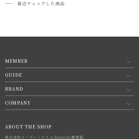
最近チェックした商品
MEMBER
GUIDE
マイページ
新規会員登録
BRAND
お買い物ガイド
会員規約について
会員登録について
COMPANY
コンセプト
メルマガ登録
ご注文について
お知らせ
会社概要
ABOUT THE SHOP
お支払方法について
webカタログ
店舗一覧
株式会社エーディックス a.depeche事業部
お届けについて