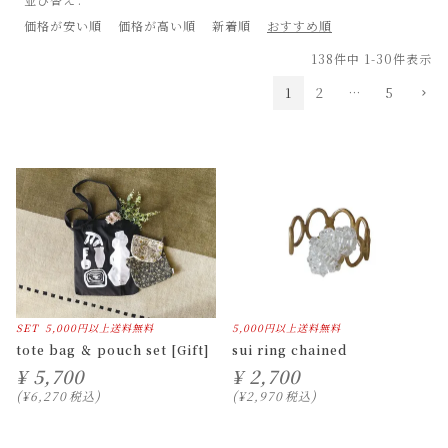
価格が安い順
価格が高い順
新着順
おすすめ順
138
件中
1
-
30
件表示
1
2
…
5
SET
5,000円以上送料無料
5,000円以上送料無料
tote bag ＆ pouch set [Gift]
sui ring chained
¥
5,700
¥
2,700
¥
6,270
税込
¥
2,970
税込