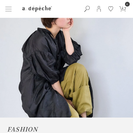
0
FASHION