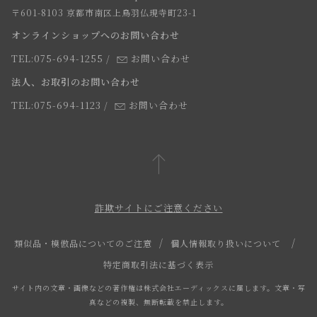
求人情報
〒601-8103 京都市南区上鳥羽仏現寺町23-1
返品・交換について
オンラインショップへのお問い合わせ
法人のお客様
よくあるご質問
TEL:075-694-1255
/
お問い合わせ
スタッフ
法人、お取引のお問い合わせ
TEL:075-694-1123
/
お問い合わせ
詐欺サイトにご注意ください
類似品・模倣品についてのご注意
個人情報取り扱いについて
特定商取引法に基づく表示
サイト内の文章・画像などの著作権は株式会社エーディックスに属します。文章・写
真などの複製、無断転載を禁止します。