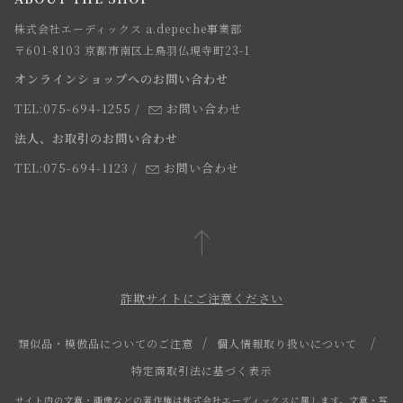
webカタログ
店舗一覧
株式会社エーディックス a.depeche事業部
お届けについて
求人情報
〒601-8103 京都市南区上鳥羽仏現寺町23-1
返品・交換について
オンラインショップへのお問い合わせ
法人のお客様
よくあるご質問
TEL:075-694-1255
/
お問い合わせ
スタッフ
法人、お取引のお問い合わせ
TEL:075-694-1123
/
お問い合わせ
詐欺サイトにご注意ください
類似品・模倣品についてのご注意
個人情報取り扱いについて
特定商取引法に基づく表示
サイト内の文章・画像などの著作権は株式会社エーディックスに属します。文章・写