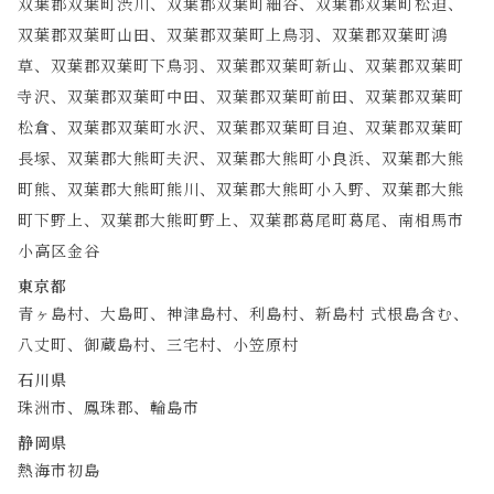
双葉郡双葉町渋川、双葉郡双葉町細谷、双葉郡双葉町松迫、
双葉郡双葉町山田、双葉郡双葉町上鳥羽、双葉郡双葉町鴻
草、双葉郡双葉町下鳥羽、双葉郡双葉町新山、双葉郡双葉町
寺沢、双葉郡双葉町中田、双葉郡双葉町前田、双葉郡双葉町
松倉、双葉郡双葉町水沢、双葉郡双葉町目迫、双葉郡双葉町
長塚、双葉郡大熊町夫沢、双葉郡大熊町小良浜、双葉郡大熊
町熊、双葉郡大熊町熊川、双葉郡大熊町小入野、双葉郡大熊
町下野上、双葉郡大熊町野上、双葉郡葛尾町葛尾、南相馬市
小高区金谷
東京都
青ヶ島村、大島町、神津島村、利島村、新島村 式根島含む、
八丈町、御蔵島村、三宅村、小笠原村
石川県
珠洲市、鳳珠郡、輪島市
静岡県
熱海市初島