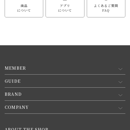
商品
アプリ
よくあるご質問
について
について
FAQ
MEMBER
GUIDE
マイページ
新規会員登録
BRAND
お買い物ガイド
会員規約について
会員登録について
COMPANY
コンセプト
メルマガ登録
ご注文について
お知らせ
会社概要
ABOUT THE SHOP
お支払方法について