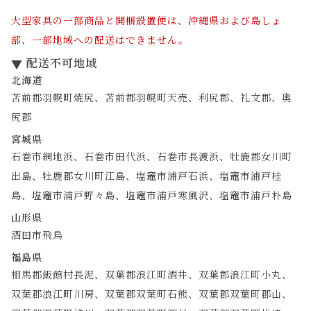
大型家具の一部商品と開梱設置便は、沖縄県および島しょ
部、一部地域への配送はできません。
配送不可地域
北海道
苫前郡羽幌町焼尻、苫前郡羽幌町天売、利尻郡、礼文郡、奥
尻郡
宮城県
石巻市網地浜、石巻市田代浜、石巻市長渡浜、牡鹿郡女川町
出島、牡鹿郡女川町江島、塩竈市浦戸石浜、塩竈市浦戸桂
島、塩竈市浦戸野々島、塩竈市浦戸寒風沢、塩竈市浦戸朴島
山形県
酒田市飛鳥
福島県
相馬郡飯館村長泥、双葉郡浪江町酒井、双葉郡浪江町小丸、
双葉郡浪江町川房、双葉郡双葉町石熊、双葉郡双葉町郡山、