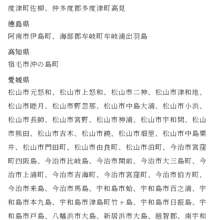
度津町佐柳、仲多度郡多度津町高見
徳島県
阿南市伊島町、海部郡牟岐町牟岐浦出羽島
高知県
宿毛市沖の島町
愛媛県
松山市元怒和、松山市上怒和、松山市二神、松山市津和地、
松山市睦月、松山市野忽那、松山市中島大浦、松山市小浜、
松山市長師、松山市宮野、松山市神浦、松山市宇和間、松山
市熊田、松山市吉木、松山市饒、松山市畑里、松山市中島粟
井、松山市門田町、松山市由良町、松山市泊町、今治市宮窪
町四阪島、今治市比岐島、今治市関前、今治市大三島町、今
治市上浦町、今治市吉海町、今治市宮窪町、今治市伯方町、
今治市来島、今治市馬島、宇和島市蛤、宇和島市百之浦、宇
和島市本九島、宇和島市津島町竹ヶ島、宇和島市日振島、宇
和島市戸島、八幡浜市大島、新居浜市大島、越智郡、南宇和