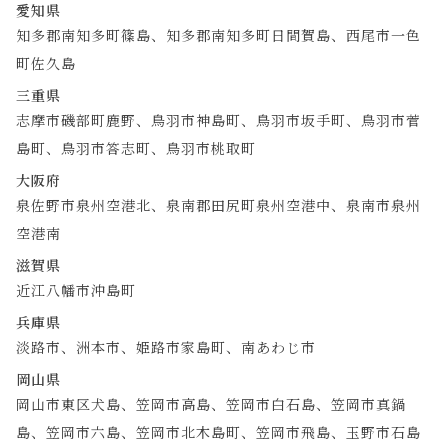
愛知県
知多郡南知多町篠島、知多郡南知多町日間賀島、西尾市一色
町佐久島
三重県
志摩市磯部町鹿野、鳥羽市神島町、鳥羽市坂手町、鳥羽市菅
島町、鳥羽市答志町、鳥羽市桃取町
大阪府
泉佐野市泉州空港北、泉南郡田尻町泉州空港中、泉南市泉州
空港南
滋賀県
近江八幡市沖島町
兵庫県
淡路市、洲本市、姫路市家島町、南あわじ市
岡山県
岡山市東区犬島、笠岡市高島、笠岡市白石島、笠岡市真鍋
島、笠岡市六島、笠岡市北木島町、笠岡市飛島、玉野市石島