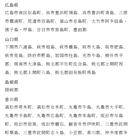
広島県
広島市南区似島町、呉市豊浜町情島、呉市豊浜町斎島、三原
市鷺浦町、尾道市百島町、福山市走島町、大竹市阿多田島・
猪子島・甲島、廿日市市宮島町、豊田郡
山口県
下関市六連島、萩市相島、萩市櫃島、萩市大島、萩市肥島、
萩市見島、防府市野島、岩国市柱島、光市牛島、柳井市平
郡、周南市大津島、熊毛郡平生町佐合島、熊毛郡上関町祝
島、熊毛郡上関町八島、熊毛郡田布施町馬島
島根県
隠岐郡
香川県
高松市男木町、高松市女木町、丸亀市牛島、丸亀市大手町、
丸亀市手島町、丸亀市広島町、丸亀市本島町、坂出市与島
町、坂出市岩黒、坂出市櫃石、観音寺市伊吹町、三豊市詫間
町粟島、三豊市詫間町志々島、小豆郡、香川郡、仲多度郡多