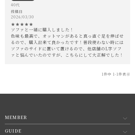
40代
投稿日
2026/03/30
ソファと一緒に購入しました！

色味も最高で、オットマンがあると真っ直ぐ足を伸ばせ
るので、購入出来て良かったです！普段使わない時には
ソファのサイドに置いて置けるので、他店舗のL字ソフ
ァと悩んでいたのですが、こちらにして大正解でした！
1
件中
1
-
1
件表示
MEMBER
GUIDE
マイページ