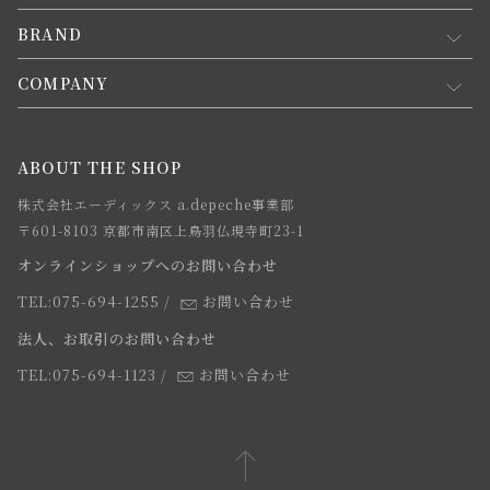
新規会員登録
BRAND
お買い物ガイド
会員規約について
会員登録について
COMPANY
コンセプト
メルマガ登録
ご注文について
お知らせ
会社概要
ABOUT THE SHOP
お支払方法について
webカタログ
店舗一覧
株式会社エーディックス a.depeche事業部
お届けについて
求人情報
〒601-8103 京都市南区上鳥羽仏現寺町23-1
返品・交換について
オンラインショップへのお問い合わせ
法人のお客様
よくあるご質問
TEL:075-694-1255
/
お問い合わせ
スタッフ
法人、お取引のお問い合わせ
TEL:075-694-1123
/
お問い合わせ