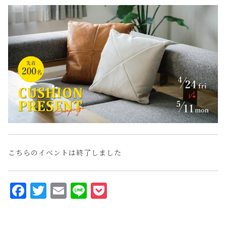
こちらのイベントは終了しました
F
T
E
L
P
a
w
m
i
o
c
it
ai
n
c