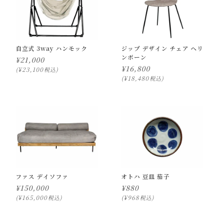
自立式 3way ハンモック
ジップ デザイン チェア ヘリ
ンボーン
¥
21,000
¥
16,800
¥
23,100
税込
¥
18,480
税込
ファス デイソファ
オトハ 豆皿 茄子
¥
150,000
¥
880
¥
165,000
¥
968
税込
税込