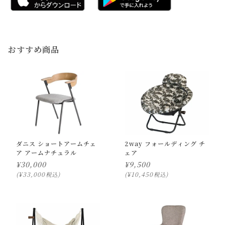
おすすめ商品
ダニス ショートアームチェ
2way フォールディング チ
ア アームナチュラル
ェア
¥
30,000
¥
9,500
¥
33,000
¥
10,450
税込
税込