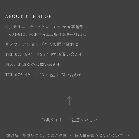
メルマガ登録
ご注文について
お知らせ
会社概要
ABOUT THE SHOP
お支払方法について
webカタログ
店舗一覧
株式会社エーディックス a.depeche事業部
お届けについて
求人情報
〒601-8103 京都市南区上鳥羽仏現寺町23-1
返品・交換について
オンラインショップへのお問い合わせ
法人のお客様
よくあるご質問
TEL:075-694-1255
/
お問い合わせ
スタッフ
法人、お取引のお問い合わせ
TEL:075-694-1123
/
お問い合わせ
詐欺サイトにご注意ください
類似品・模倣品についてのご注意
個人情報取り扱いについて