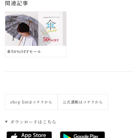
関連記事
e
te
l
e
k
b
r
et
o
o
k
傘50％OFFセール
shop listはコチラから
公式通販はコチラから
ダウンロードはこちら