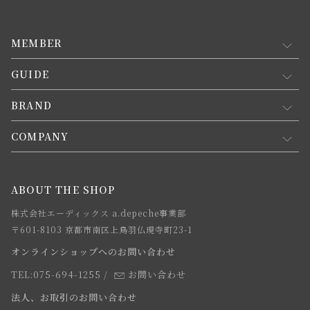
MEMBER
GUIDE
マイページ
新規会員登録
BRAND
お買い物ガイド
会員規約について
会員登録について
COMPANY
コンセプト
メルマガ登録
ご注文について
お知らせ
会社概要
ABOUT THE SHOP
お支払方法について
webカタログ
店舗一覧
株式会社エーディックス a.depeche事業部
お届けについて
求人情報
〒601-8103 京都市南区上鳥羽仏現寺町23-1
返品・交換について
オンラインショップへのお問い合わせ
法人のお客様
よくあるご質問
TEL:075-694-1255
/
お問い合わせ
スタッフ
法人、お取引のお問い合わせ