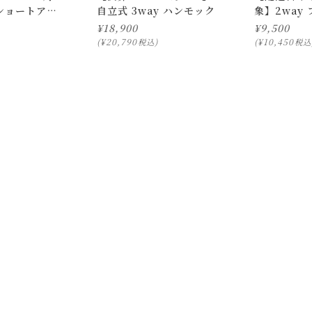
ショートアー
自立式 3way ハンモック
象】2way
ームブラウン
ング チェア
¥
18,900
¥
9,500
¥
20,790
¥
10,450
税込
税込