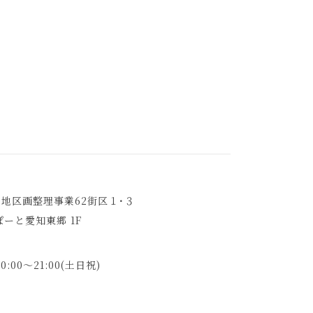
地区画整理事業62街区１･３
ーと愛知東郷 1F
10:00～21:00(土日祝)