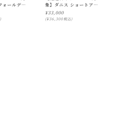
 フォールディ
象】ダニス ショートアー
ムチェア アーム ウォル
¥
33,000
ナット
¥
36,300
税込