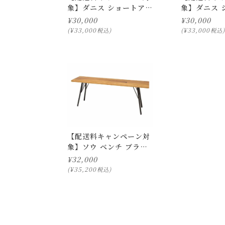
象】ダニス ショートアー
象】ダニス 
ムチェア アームナチュラ
ムチェア ア
¥
30,000
¥
30,000
ル
¥
33,000
¥
33,000
税込
税込
【配送料キャンペーン対
象】ソウ ベンチ ブラウ
ン
¥
32,000
¥
35,200
税込