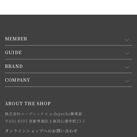
MEMBER
GUIDE
マイページ
新規会員登録
BRAND
お買い物ガイド
会員規約について
会員登録について
COMPANY
コンセプト
メルマガ登録
ご注文について
お知らせ
会社概要
ABOUT THE SHOP
お支払方法について
webカタログ
店舗一覧
株式会社エーディックス a.depeche事業部
お届けについて
求人情報
〒601-8103 京都市南区上鳥羽仏現寺町23-1
返品・交換について
オンラインショップへのお問い合わせ
法人のお客様