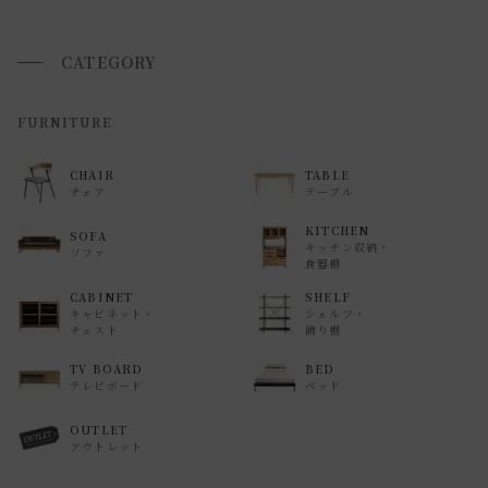
また、
日曜・祝日は、時間帯指定ができません。
指定ではなく希望と言う形でお荷物に記載する事はできます
CATEGORY
が、 希望通りに届かない可能性もございますのでご了承下さ
いませ 。
FURNITURE
返品・交換について
CHAIR
TABLE
チェア
テーブル
返品等の詳細は「
お買い物ガイド(返品・交換について)
」を
ご覧ください。
KITCHEN
SOFA
キッチン収納・
ソファ
食器棚
CABINET
SHELF
キャビネット・
シェルフ・
チェスト
飾り棚
TV BOARD
BED
テレビボード
ベッド
OUTLET
アウトレット