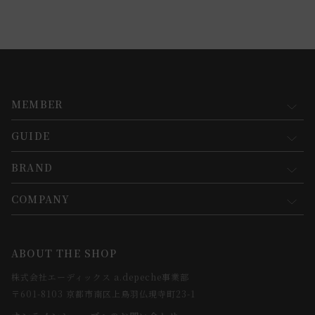
MEMBER
GUIDE
マイページ
新規会員登録
BRAND
お買い物ガイド
会員規約について
会員登録について
COMPANY
コンセプト
メルマガ登録
ご注文について
お知らせ
会社概要
ABOUT THE SHOP
お支払方法について
webカタログ
店舗一覧
株式会社エーディックス a.depeche事業部
お届けについて
求人情報
〒601-8103 京都市南区上鳥羽仏現寺町23-1
返品・交換について