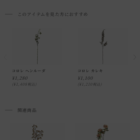
出ていることがあります。
・実際の色と画像の色は、若干の個体差がございますのでご
このアイテムを見た方におすすめ
了承下さい。
・お使いのPC画面等や光の環境によっては、掲載の画像と実
際の商品とで色の見え方が異なることもございます。ご了承
ください。
コロレ ヘンルーダ
コロレ カレキ
¥
1,280
¥
1,100
¥
1,408
¥
1,210
税込
税込
関連商品