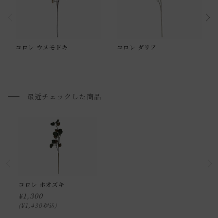
通常配送について
コロレ ウメモドキ
コロレ ダリア
通常配送の場合、お品物は玄関前での引渡しとなります。
配送方法に関しては「
お買い物ガイド(お届けについて)
」を
ご確認下さい。
最近チェックした商品
■ご不明な点やご希望がございましたら、お気軽にお問い合
わせ下さい。
小型商品の日時・時間指定について
お届け時間帯(大型以外) は、
午前か午後かの２択のみ
となり
ます。
コロレ ホオズキ
申し訳ございませんが、具体的な時間帯指定をしての出荷は
¥
1,300
できません。
¥
1,430
税込