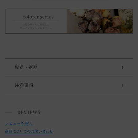
配送・返品
送料について
注意事項
・紫外線に弱いので、直射日光や照明が強く当たる場所、雨
送料について
風の当たる屋外でのご使用は避けて下さい。
REVIEWS
小型商品は、11,000円(税込)以上のお買い上げで
送料無料!
・暖房器具などのそばに置かないで下さい。
レビューを書く
・油分に弱いので油のつきやすい場所を避けて下さい。
商品についてのお問い合わせ
・お花は厳選しておりますが、性質上花びらの縁から繊維が