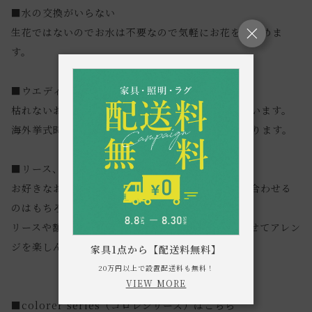
■水の交換がいらない
生花ではないのでお水は不要なので気軽にお花を楽しめま
す。
■ウエディングブーケやプレゼントに最適
枯れないお花のため、前もって準備でき重宝されています。
海外挙式時のブーケとしても昨今では大変人気があります。
■リース、額など様々なアレンジや加工が可能。
お好きなお花を選んでいただき、フラワーベースに合わせる
のはもちろん、
リースや額など、お手持ちの様々なアイテムに合わせてアレン
ジを楽しんでいただけます。
家具1点から【配送料無料】
20万円以上で設置配送料も無料！
VIEW MORE
■colorer series（コロレシリーズ）はこちら