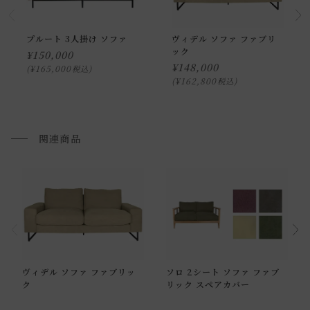
ください。
家具の場合、送料は1台ごとにかかります。
北海道・沖縄・離島への配送は別途お見積もりさせていただ
プルート 3人掛け ソファ
ヴィデル ソファ ファブリ
ック
¥
150,000
きます。
¥
148,000
¥
165,000
税込
ご注文内容確認後、送料を追加し、ご注文確認メールをお送
¥
162,800
税込
り致します。
通常配送について
関連商品
通常配送の場合、お品物は玄関前での引渡しとなります。
※室内への搬入、設置、商品組み立てサービスは行っており
ません。
お届けする建物、および周囲の状況により、お客様に商品の
搬入のお手伝いをお願いさせて頂く場合がございます。
プルダウンからお住まいの地域の送料をお選び頂き、ご注文
ヴィデル ソファ ファブリッ
ソロ 2シート ソファ ファブ
下さい。
ク
リック スペアカバー