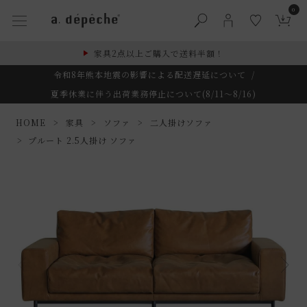
0
家具2点以上ご購入で送料半額！
令和8年熊本地震の影響による配送遅延について
/
夏季休業に伴う出荷業務停止について(8/11～8/16)
HOME
家具
ソファ
二人掛けソファ
プルート 2.5人掛け ソファ