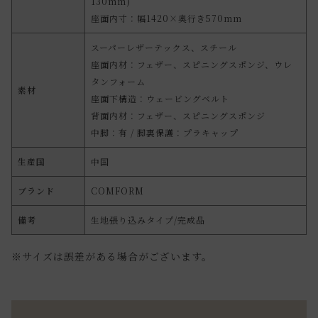
130mm)
座面内寸：幅1420×奥行き570mm
スーパーレザーテックス、スチール
座面内材：フェザー、スピニングスポンジ、ウレ
タンフォーム
素材
座面下構造：ウェービングベルト
背面内材：フェザー、スピニングスポンジ
中脚：有 / 脚裏保護：プラキャップ
生産国
中国
ブランド
COMFORM
備考
生地張り込みタイプ/完成品
※サイズは誤差がある場合がございます。