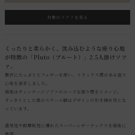
対象のソファを見る
くったりと柔らかく、沈み込むような座り心地
が特徴の「Pluto（プルート）」2.5人掛けソフ
ァ。
贅沢にたっぷりとフェザーを使い、リラックス感のある座り
心地を追求しました。
張地はヴィンテージソファのルーズな張り感をイメージ。
すっきりとした黒のスチール脚はデザインの引き締め役とな
っています。
通気性や耐摩耗性に優れたスーパーレザーテックスを張地に
使用。