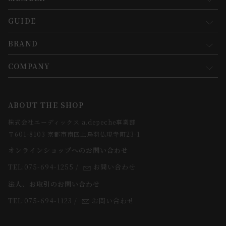
GUIDE
マイページ
新規会員登録
BRAND
お買い物ガイド
会員規約について
会員登録について
COMPANY
コンセプト
メルマガ登録
ご注文について
お知らせ
会社概要
ABOUT THE SHOP
お支払方法について
webカタログ
店舗一覧
株式会社エーディックス a.depeche事業部
お届けについて
求人情報
〒601-8103 京都市南区上鳥羽仏現寺町23-1
返品・交換について
オンラインショップへのお問い合わせ
法人のお客様
よくあるご質問
TEL:075-694-1255
/
お問い合わせ
スタッフ
法人、お取引のお問い合わせ
TEL:075-694-1123
/
お問い合わせ