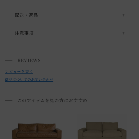
配送・返品
大型商品をご購入の際の注意点
注意事項
[ソファーを置いていただく際の注意点]
大型家具の搬入経路について
・ソファーを設置の際は、ソファーを壁から少し離してお使
REVIEWS
搬入経路によっては、建物入り口や通路のサイズにより、 商
いください。（目安：10cm 程度）
品を設置場所に搬入ができない場合がございます。
レビューを書く
・壁に直接触れていると、色移りしたり、壁紙が変色するお
必ず商品サイズ、搬入経路をご確認下さい。
商品についてのお問い合わせ
それがあります。
詳しくは「
お買い物ガイド(大型家具の搬入経路について)
」
・また、風通しが悪くなり空気が滞留することで、壁側の結
をご覧ください。
露や外気の影響でカビが発生しやすくなり、健康を害するこ
このアイテムを見た方におすすめ
とがあります。
送料について
・お使いのPC画面等や光の環境によっては、掲載の画像と実
際の商品とで色の見え方が異なることもございます。ご了承
送料について