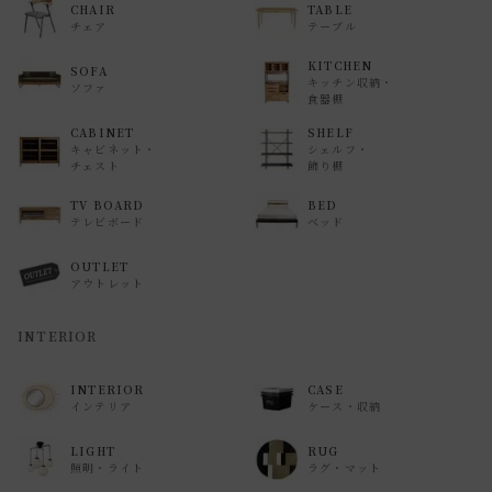
返品等の詳細は「
お買い物ガイド(返品・交換について)
」を
CHAIR
TABLE
チェア
テーブル
ご覧ください。
KITCHEN
SOFA
キッチン収納・
ソファ
食器棚
CABINET
SHELF
キャビネット・
シェルフ・
チェスト
飾り棚
TV BOARD
BED
テレビボード
ベッド
OUTLET
アウトレット
INTERIOR
INTERIOR
CASE
インテリア
ケース・収納
LIGHT
RUG
照明・ライト
ラグ・マット