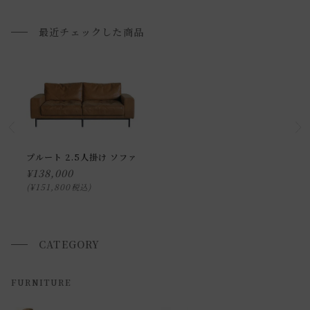
開梱設置配送について
最近チェックした商品
上記対応が難しい場合は、搬入・組み立て・設置を行う「 開
梱設置配送」がございます。
開梱設置配送の場合、お品物をお客様のお部屋までお届け
し、専用スタッフが商品の組み立てを行います。
開梱設置を選択された場合は代金引換はご利用頂けません。
プルダウンからお住まいの地域の「開梱設置送料」をお選び
頂き、ご注文下さい。
プルート 2.5人掛け ソファ
¥
138,000
¥
151,800
税込
配送方法に関しては「
お買い物ガイド(お届けについて)
」を
ご確認下さい。
■ご不明な点やご希望がございましたら、お気軽にお問い合
CATEGORY
わせ下さい。
FURNITURE
返品・交換について