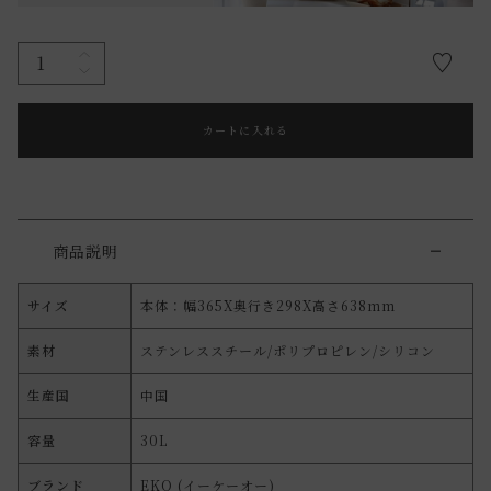
カートに入れる
商品説明
サイズ
本体：幅365X奥行き298X高さ638mm
素材
ステンレススチール/ポリプロピレン/シリコン
生産国
中国
容量
30L
ブランド
EKO (イーケーオー)