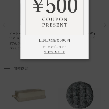
イーケーオー エックスキュ
イーケーオー モランディ
ーブ ステップビン 45L
プラスチックセンサービン
LINE登録で500円
12L
¥
26,000
¥
7,800
クーポンプレゼント
¥
28,600
¥
8,580
税込
税込
VIEW MORE
関連商品
通常配送について