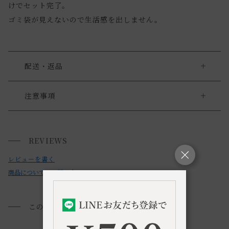
けでセット完了。
ゴミ袋が見えないので生活感を出しません。
配送・返品
送料について
注意事項
・お使いのPC画面等や光の環境によっては、掲載の画像と実
送料について
際の商品とで色の見え方が異なることもございます。ご了承
REVIEWS
小型商品は、11,000円(税込)以上のお買い上げで
送料無料!
ください。
レビューを書く
商品についてのお問い合わせ
このアイテムを見た方におすすめ