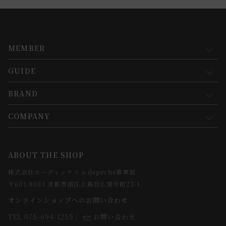
MEMBER
GUIDE
マイページ
新規会員登録
BRAND
お買い物ガイド
会員規約について
会員登録について
COMPANY
コンセプト
メルマガ登録
ご注文について
お知らせ
会社概要
ABOUT THE SHOP
お支払方法について
webカタログ
店舗一覧
株式会社エーディックス a.depeche事業部
お届けについて
求人情報
〒601-8103 京都市南区上鳥羽仏現寺町23-1
返品・交換について
オンラインショップへのお問い合わせ
法人のお客様
よくあるご質問
TEL:075-694-1255
/
お問い合わせ
スタッフ