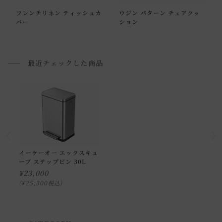
フレンチリネン ティッシュカ
ウジン パターン チェアクッ
通常配送の場合、お品物は玄関前での引渡しとなります。
バー
ション
配送方法に関しては「
お買い物ガイド(お届けについて)
」を
ご確認下さい。
■ご不明な点やご希望がございましたら、お気軽にお問い合
最近チェックした商品
わせ下さい。
小型商品の日時・時間指定について
お届け時間帯(大型以外) は、
午前か午後かの２択のみ
となり
ます。
申し訳ございませんが、具体的な時間帯指定をしての出荷は
イーケーオー エックスキュ
ーブ ステップビン 30L
できません。
¥
23,000
また、
日曜・祝日は、時間帯指定ができません。
¥
25,300
税込
指定ではなく希望と言う形でお荷物に記載する事はできます
が、 希望通りに届かない可能性もございますのでご了承下さ
いませ 。