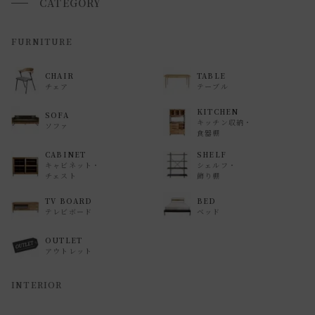
CATEGORY
返品・交換について
FURNITURE
返品等の詳細は「
お買い物ガイド(返品・交換について)
」を
CHAIR
TABLE
ご覧ください。
チェア
テーブル
KITCHEN
SOFA
キッチン収納・
ソファ
食器棚
CABINET
SHELF
キャビネット・
シェルフ・
チェスト
飾り棚
TV BOARD
BED
テレビボード
ベッド
OUTLET
アウトレット
INTERIOR