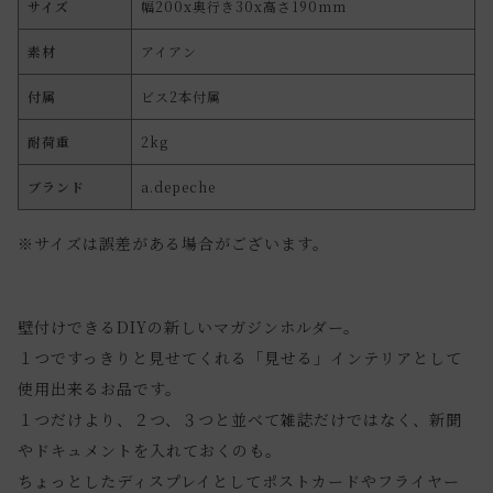
サイズ
幅200x奥行き30x高さ190mm
素材
アイアン
付属
ビス2本付属
耐荷重
2kg
ブランド
a.depeche
※サイズは誤差がある場合がございます。
壁付けできるDIYの新しいマガジンホルダー。
１つですっきりと見せてくれる「見せる」インテリアとして
使用出来るお品です。
１つだけより、２つ、３つと並べて雑誌だけではなく、新聞
やドキュメントを入れておくのも。
ちょっとしたディスプレイとしてポストカードやフライヤー