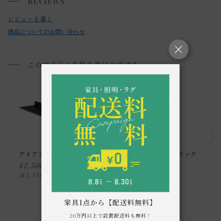
REVIEWS
小型商品は、11,000円(税込)以上のお買い上げで
送料無料!
・あえて溶接跡等を残しています。
レビューを書く
・風合いには個体差がございます。
商品についてのお問い合わせ
・素材の特性上、錆が出る可能性がございます。使用途中に
よるサビ等の汚れにご注意ください。
このアイテムを見た方におすすめ
・お使いのPC画面等や光の環境によっては、掲載の画像と実
際の商品とで色の見え方が異なることもございます。ご了承
ください。
アイアン レッジ
アイアン フラット フック
¥
2,500
¥
780
¥
2,750
¥
858
税込
税込
家具1点から【配送料無料】
20万円以上で設置配送料も無料！