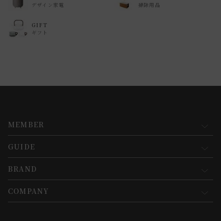
デザイン家電
掃除用品
GIFT
ギフト
MEMBER
GUIDE
マイページ
新規会員登録
BRAND
お買い物ガイド
会員規約について
会員登録について
COMPANY
コンセプト
メルマガ登録
ご注文について
お知らせ
会社概要