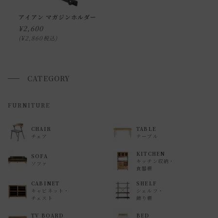
ます。
申し訳ございませんが、具体的な時間帯指定をしての出荷は
アイアン マガジンホルダー
¥
2,600
できません。
¥
2,860
税込
また、
日曜・祝日は、時間帯指定ができません。
指定ではなく希望と言う形でお荷物に記載する事はできます
が、 希望通りに届かない可能性もございますのでご了承下さ
CATEGORY
いませ 。
FURNITURE
返品・交換について
返品等の詳細は「
お買い物ガイド(返品・交換について)
」を
CHAIR
TABLE
チェア
テーブル
ご覧ください。
KITCHEN
SOFA
キッチン収納・
ソファ
食器棚
CABINET
SHELF
キャビネット・
シェルフ・
チェスト
飾り棚
TV BOARD
BED