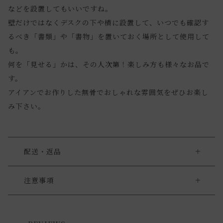
などを設置してもいいですね。
壁だけではなくデスクの下や横に設置して、いつでも確認す
るべき「書類」や「書物」を置いておく場所として使用して
も。
何を「見せる」かは、その人次第！楽しみ方も様々なお品で
す。
アイアンでお作りした無骨でおしゃれな雰囲気をぜひお楽し
み下さい。
配送・返品
送料について
注意事項
・無骨な風合いのデザインにしている為、傷や色むらや歪み
送料について
のある物もございます。