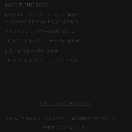
ABOUT THE SHOP
お支払方法について
webカタログ
店舗一覧
株式会社エーディックス a.depeche事業部
お届けについて
求人情報
〒601-8103 京都市南区上鳥羽仏現寺町23-1
返品・交換について
オンラインショップへのお問い合わせ
法人のお客様
よくあるご質問
TEL:075-694-1255
/
お問い合わせ
スタッフ
法人、お取引のお問い合わせ
TEL:075-694-1123
/
お問い合わせ
詐欺サイトにご注意ください
類似品・模倣品についてのご注意
個人情報取り扱いについて
特定商取引法に基づく表示