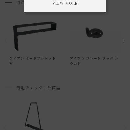
関連商品
VIEW MORE
通常配送について
アイアン ボードブラケット
アイアン プレート フック ラ
通常配送の場合、お品物は玄関前での引渡しとなります。
M
ウンド
配送方法に関しては「
お買い物ガイド(お届けについて)
」を
ご確認下さい。
■ご不明な点やご希望がございましたら、お気軽にお問い合
最近チェックした商品
わせ下さい。
小型商品の日時・時間指定について
お届け時間帯(大型以外) は、
午前か午後かの２択のみ
となり