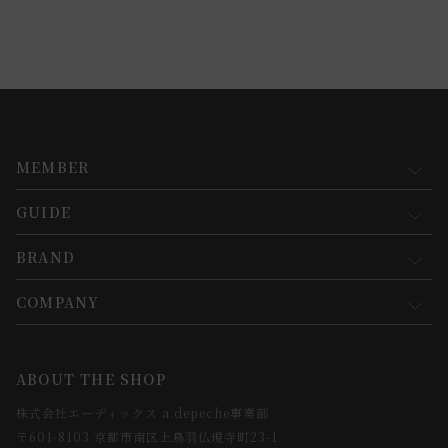
MEMBER
GUIDE
マイページ
新規会員登録
BRAND
お買い物ガイド
会員規約について
会員登録について
COMPANY
コンセプト
メルマガ登録
ご注文について
お知らせ
会社概要
ABOUT THE SHOP
お支払方法について
webカタログ
店舗一覧
株式会社エーディックス a.depeche事業部
お届けについて
求人情報
〒601-8103 京都市南区上鳥羽仏現寺町23-1