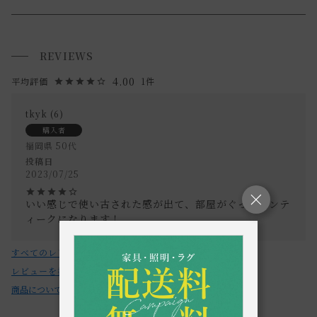
・商品の特性上、一部錆びていることもあります。
送料について
また、時間の経過によりサビが出ることもあります。
REVIEWS
小型商品は、11,000円(税込)以上のお買い上げで
送料無料!
素材そのままの風合いをお楽しみください。
4.00
1
・取り付け先の金具が壁より前へ飛び出ている場合には、壁
面より若干浮く場合がございます。
tkyk
6
購入者
《取扱上の注意》
福岡県
50代
投稿日
・電源まわりの作業となりますので、取り付けの際は配線部
2023/07/25
分にドライバーが触れないようご注意ください。
・製粉の取り付け、取り外しやドライバー・ネジを扱う際は
いい感じで使い古された感が出て、部屋がぐっとアンテ
ィークになります！
手袋をして十分注意して行って下さい。
・火気の近くや高温多湿になる場所でのご使用・保管は避け
すべてのレビューを見る
て下さい。
レビューを書く
・落としたり、強く叩いたりするなど、外部から強い力を加
商品についてのお問い合わせ
えないでください。