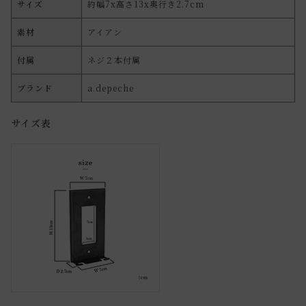
サイズ
約幅7x高さ13x奥行き2.7cm
素材
アイアン
付属
ネジ２本付属
ブランド
a.depeche
サイズ表