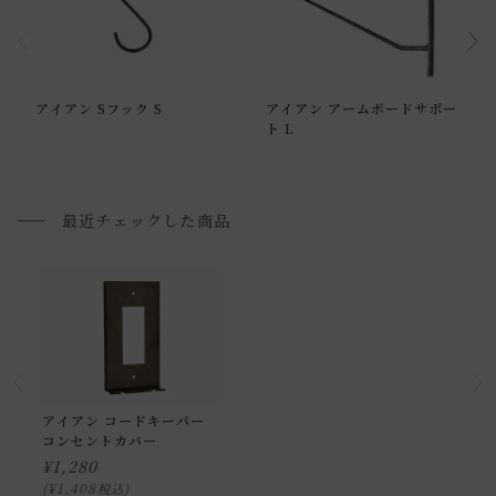
小型商品の日時・時間指定について
お届け時間帯(大型以外) は、
午前か午後かの２択のみ
となり
ます。
アイアン Sフック S
アイアン アームボードサポー
申し訳ございませんが、具体的な時間帯指定をしての出荷は
ト L
できません。
また、
日曜・祝日は、時間帯指定ができません。
指定ではなく希望と言う形でお荷物に記載する事はできます
最近チェックした商品
が、 希望通りに届かない可能性もございますのでご了承下さ
いませ 。
返品・交換について
返品等の詳細は「
お買い物ガイド(返品・交換について)
」を
ご覧ください。
アイアン コードキーパー
コンセントカバー
¥
1,280
¥
1,408
税込