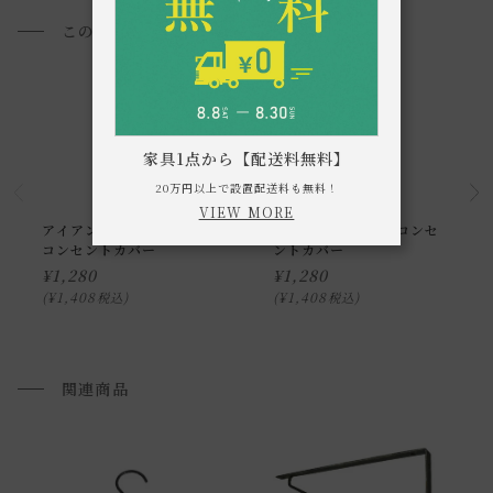
・付属ネジを含め小さなお子様の手の届かない所に保管し、
このアイテムを見た方におすすめ
誤って飲み込まないようご注意ください。
・お使いのPC画面等や光の環境によっては、掲載の画像と実
際の商品とで色の見え方が異なることもございます。ご了承
家具1点から【配送料無料】
ください。
20万円以上で設置配送料も無料！
VIEW MORE
アイアン モバイルステイ
アイアン プレーン コンセ
コンセントカバー
ントカバー
通常配送について
¥
1,280
¥
1,280
¥
1,408
¥
1,408
税込
税込
通常配送の場合、お品物は玄関前での引渡しとなります。
配送方法に関しては「
お買い物ガイド(お届けについて)
」を
ご確認下さい。
関連商品
■ご不明な点やご希望がございましたら、お気軽にお問い合
わせ下さい。