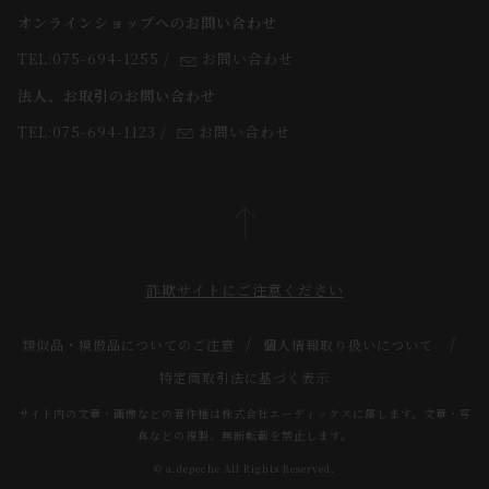
返品・交換について
オンラインショップへのお問い合わせ
法人のお客様
よくあるご質問
TEL:075-694-1255
/
お問い合わせ
スタッフ
法人、お取引のお問い合わせ
TEL:075-694-1123
/
お問い合わせ
詐欺サイトにご注意ください
類似品・模倣品についてのご注意
個人情報取り扱いについて
特定商取引法に基づく表示
サイト内の文章・画像などの著作権は株式会社エーディックスに属します。文章・写
真などの複製、無断転載を禁止します。
© a.depeche All Rights Reserved.