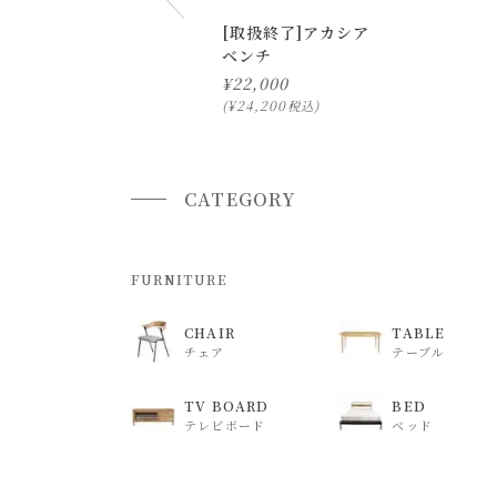
指定ではなく希望と言う形でお荷物に記載する事
[取扱終了]アカシア
ベンチ
返品・交換について
¥
22,000
¥
24,200
税込
返品等の詳細は「
お買い物ガイド(返品・交換につ
CATEGORY
FURNITURE
CHAIR
TABLE
チェア
テーブル
TV BOARD
BED
テレビボード
ベッド