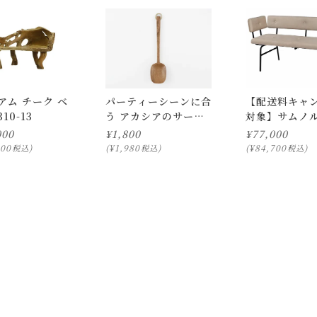
き、ご注文下さい。
て製作しています。
ていないため、業務用でお使い頂く場合は、予めご了承ください
ェアが破損する場合がございます。)
を行う「 開梱設置配送」がございます。
でお届けし、専用スタッフが商品の組み立てを行います。
アム チーク ベ
パーティーシーンに合
【配送料キャ
載の画像と実際の商品とで色の見え方が異なることもございます。
10-13
う アカシアのサービ
対象】サムノル
頂けません。
ングスプーン
ンチ ソファ 
000
¥
1,800
¥
77,000
」をお選び頂き、ご注文下さい。
（ライト/レフ
000
¥
1,980
¥
84,700
税込
税込
税込
ついて)
」をご確認下さい。
にお問い合わせ下さい。
択のみ
となります。
しての出荷はできません。
。