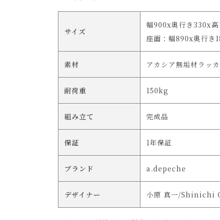
幅900x奥行き330x
サイズ
座面：幅890x奥行き1
素材
アカシア無垢材ラッカ
耐荷重
150kg
組み立て
完成品
保証
1年保証
ブランド
a.depeche
デザイナー
小原 真一/Shinichi 