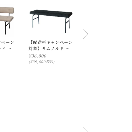
ます様宜しくお願い致します。
ンペーン
【配送料キャンペーン
【配送料キャンペーン
ご了承ください。
ド ベ
対象】サムノルド ク
対象】サムノルド ベ
アーム
ッション ベンチ
ンチ ソファ
¥
36,000
¥
65,000
ト）
¥
39,600
¥
71,500
税込
税込