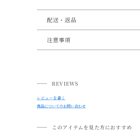
配送・返品
送料について
注意事項
本製品は無垢材を使用している商品となり、木目
送料について
家具の場合、送料は1台ごとにかかります。
《取扱上の注意》
北海道・沖縄・離島への配送は別途お見積もりさ
・この商品はイスとして、またはテーブルとして
REVIEWS
ご注文内容確認後、送料を追加し、ご注文確認メ
台座として立って使うなどはご遠慮ください。
・湿気や乾燥の激しい場所でお使いにならないで
レビューを書く
通常配送について
商品についてのお問い合わせ
反りやクラック（板割れ）が起きやすくなります
・熱い鍋ややかん等を直接置かないで下さい。
通常配送の場合、お品物は玄関前での引渡しとな
・濡れたものや水滴のついたグラスを放置しない
※室内への搬入、設置、商品組み立てサービス
このアイテムを見た方におすすめ
・冷房、暖房の風が直接当たるところは避けて下
お届けする建物、および周囲の状況により、お客