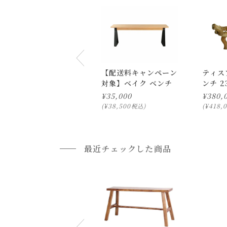
乾燥により、反ったり割れる可能性があります。
プルダウンからお住まいの地域の送料をお選び頂
・当店の家具は、一般家庭で使われる事を想定し
特にチェアは、不特定多数の方が座る事を想定し
開梱設置配送について
(傾けて座る、引きずって座るなどが原因で、チ
上記対応が難しい場合は、搬入・組み立て・設置
開梱設置配送の場合、お品物をお客様のお部屋ま
【配送料キャンペーン
ティス
・お使いのPC画面等や光の環境によっては、掲
対象】ベイク ベンチ
ンチ 23
開梱設置を選択された場合は代金引換はご利用
¥
35,000
¥
380,
プルダウンからお住まいの地域の「開梱設置送料
¥
38,500
¥
418,
税込
配送方法に関しては「
お買い物ガイド(お届けに
■ご不明な点やご希望がございましたら、お気軽
最近チェックした商品
小型商品の日時・時間指定について
お届け時間帯(大型以外) は、
午前か午後かの２
申し訳ございませんが、具体的な時間帯指定を
また、
日曜・祝日は、時間帯指定ができません