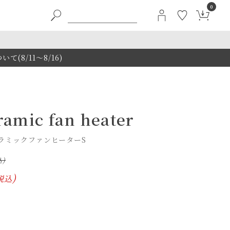
0
8/11～8/16)
amic fan heater
セラミックファンヒーターS
税込