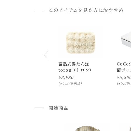
このアイテムを見た方におすすめ
蓄熱式湯たんぽ
CoCo
toron（トロン）
菌ボッ
スチャ
¥
3,980
¥
5,80
¥
4,378
¥
6,38
税込
通常配送について
通常配送の場合、お品物は玄関前での引渡しとな
関連商品
配送方法に関しては「
お買い物ガイド(お届けに
■ご不明な点やご希望がございましたら、お気軽