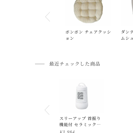
小型商品の日時・時間指定について
お届け時間帯(大型以外) は、
午前か午後かの２
申し訳ございませんが、具体的な時間帯指定を
ボンボン チェアクッシ
ダンテ
また、
日曜・祝日は、時間帯指定ができません
ョン
ムシ
指定ではなく希望と言う形でお荷物に記載する事
返品・交換について
最近チェックした商品
返品等の詳細は「
お買い物ガイド(返品・交換につ
スリーアップ 首振り
機能付 セラミックフ
ァンヒーターS
¥
3,984