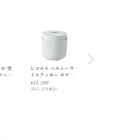
コロ 空
レコルト ヘルシーラ
エージープラスコート
ドーナ
イスクッカー ホワイ
抗菌デリボックス S
ト
¥
11,200
¥
700
¥
12,320
¥
770
税込
税込