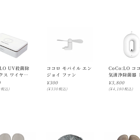
:LO UV殺菌除
ココロ モバイル エン
CoCo:LO コ
クス ワイヤレ
ジョイ ファン
気清浄除菌器 
ージャー
ツクリーン
0
¥
300
¥
3,800
0
¥
330
¥
4,180
税込
税込
税込
ります。
ついて)
」をご確認下さい。
にお問い合わせ下さい。