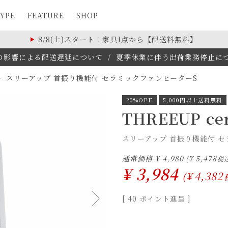
YPE
FEATURE
SHOP
8/8(土)スタート！家具1点から【配送料無料】
の影響による配送遅延について
/
夏季休業に伴う出荷業務停止について(
スリーアップ 首振り機能付 セラミックファンヒーターS
20%OFF
5,000円以上送料無料
THREEUP cer
スリーアップ 首振り機能付 
通常価格
¥
4,980
¥
5,478
¥
3,984
¥
4,382
[
40
ポイント進呈 ]