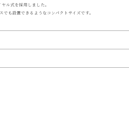
イヤル式を採用しました。
スでも設置できるようなコンパクトサイズです。
載の画像と実際の商品とで色の見え方が異なることもございます。
で
送料無料!