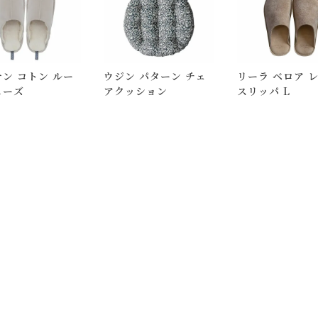
択のみ
となります。
しての出荷はできません。
ン コトン ルー
ウジン パターン チェ
リーラ ベロア 
。
ューズ
アクッション
スリッパ L
はできますが、 希望通りに届かない可能性もございますのでご了承
いて)
」をご覧ください。