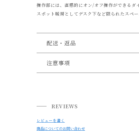
操作部には、直感的にオン/オフ操作ができるダ
スポット暖房としてデスク下など限られたスペー
配送・返品
送料について
注意事項
・お使いのPC画面等や光の環境によっては、掲
送料について
小型商品は、11,000円(税込)以上のお買い上げ
REVIEWS
レビューを書く
商品についてのお問い合わせ