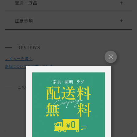
配送・返品
送料について
注意事項
・こちらの商品は、ひとつひとつ手作りで作られています。
送料について
・その為、サイズ、色、質感に微妙な違いがございます。予
REVIEWS
小型商品は、11,000円(税込)以上のお買い上げで
送料無料!
めご了承下さい。
レビューを書く
・お使いのPC画面等や光の環境によっては、掲載の画像と実
商品についてのお問い合わせ
際の商品とで色の見え方が異なることもございます。ご了承
ください。
このアイテムを見た方におすすめ