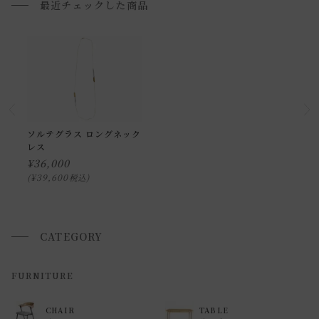
■ご不明な点やご希望がございましたら、お気軽にお問い合
最近チェックした商品
わせ下さい。
小型商品の日時・時間指定について
お届け時間帯(大型以外) は、
午前か午後かの２択のみ
となり
ます。
申し訳ございませんが、具体的な時間帯指定をしての出荷は
ソルテグラス ロングネック
レス
できません。
¥
36,000
また、
日曜・祝日は、時間帯指定ができません。
¥
39,600
税込
指定ではなく希望と言う形でお荷物に記載する事はできます
が、 希望通りに届かない可能性もございますのでご了承下さ
いませ 。
CATEGORY
返品・交換について
FURNITURE
返品等の詳細は「
お買い物ガイド(返品・交換について)
」を
CHAIR
TABLE
ご覧ください。