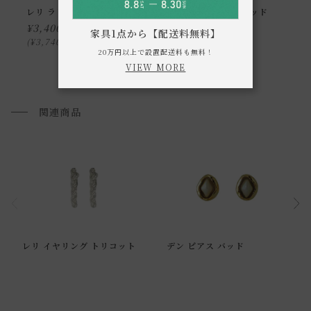
レリ ラリエット
デン ネックレス バッド
¥
3,400
¥
3,200
家具1点から【配送料無料】
¥
3,740
¥
3,520
税込
税込
20万円以上で設置配送料も無料！
VIEW MORE
関連商品
通常配送について
レリ イヤリング トリコット
デン ピアス バッド
通常配送の場合、お品物は玄関前での引渡しとなります。
配送方法に関しては「
お買い物ガイド(お届けについて)
」を
ご確認下さい。