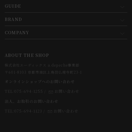
GUIDE
マイページ
新規会員登録
BRAND
お買い物ガイド
会員規約について
会員登録について
COMPANY
コンセプト
メルマガ登録
ご注文について
お知らせ
会社概要
ABOUT THE SHOP
お支払方法について
webカタログ
店舗一覧
株式会社エーディックス a.depeche事業部
お届けについて
求人情報
〒601-8103 京都市南区上鳥羽仏現寺町23-1
返品・交換について
オンラインショップへのお問い合わせ
法人のお客様
よくあるご質問
TEL:075-694-1255
/
お問い合わせ
スタッフ
法人、お取引のお問い合わせ
TEL:075-694-1123
/
お問い合わせ