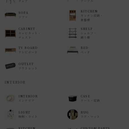
チェア
テーブル
KITCHEN
SOFA
キッチン収納・
ソファ
食器棚
CABINET
SHELF
キャビネット・
シェルフ・
チェスト
飾り棚
TV BOARD
BED
テレビボード
ベッド
OUTLET
アウトレット
INTERIOR
INTERIOR
CASE
インテリア
ケース・収納
LIGHT
RUG
照明・ライト
ラグ・マット
KITCHEN
CUSTOM PARTS