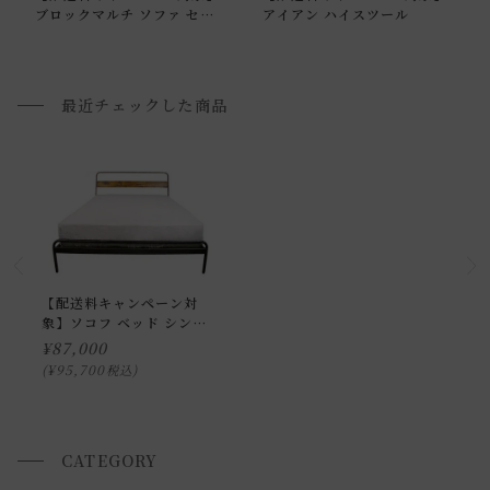
ブロックマルチ ソファ セン
アイアン ハイスツール
ター ノス ブルー
配送方法に関しては「
お買い物ガイド(お届けについて)
」を
ご確認下さい。
■ご不明な点やご希望がございましたら、お気軽にお問い合
最近チェックした商品
わせ下さい。
開梱設置配送の日時・時間指定について
ご希望のお届け日を備考欄にご記入下さいませ。
配送業者の状況により、お届け日のご希望に添えない場合も
ございますのでご了承くださいませ。
【配送料キャンペーン対
象】ソコフ ベッド シング
その場合は当店から出荷前にご連絡致します。
ル
¥
87,000
時間帯指定は送付先地域によってできる場合とできない場合
¥
95,700
税込
がございますので、詳細についてはお問い合わせ下さいま
せ。
CATEGORY