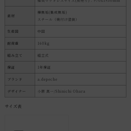
推奨マットレスサイズ(別売り)：970x1950mm
樺無垢(集成無垢)
素材
スチール（焼付け塗装）
生産国
中国
耐荷重
160kg
組み立て
組立式
保証
1年保証
ブランド
a.depeche
デザイナー
小原 真一/Shinichi Ohara
サイズ表