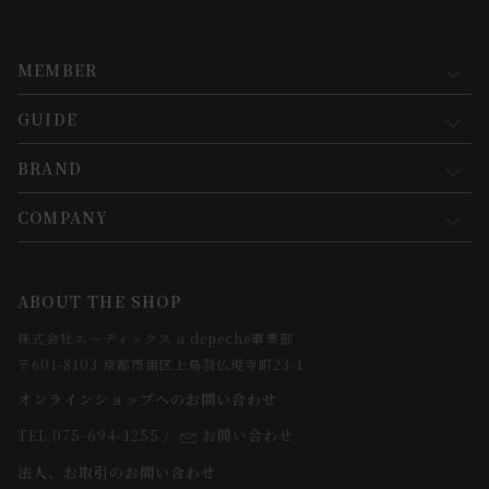
MEMBER
GUIDE
マイページ
新規会員登録
BRAND
お買い物ガイド
会員規約について
会員登録について
COMPANY
コンセプト
メルマガ登録
ご注文について
お知らせ
会社概要
ABOUT THE SHOP
お支払方法について
webカタログ
店舗一覧
株式会社エーディックス a.depeche事業部
お届けについて
求人情報
〒601-8103 京都市南区上鳥羽仏現寺町23-1
返品・交換について
オンラインショップへのお問い合わせ
法人のお客様
よくあるご質問
TEL:075-694-1255
/
お問い合わせ
スタッフ
法人、お取引のお問い合わせ