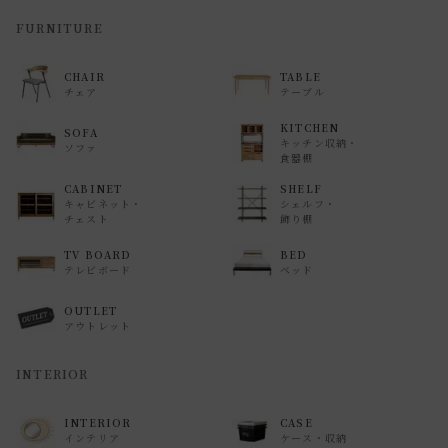
返品・交換について
FURNITURE
返品等の詳細は「
お買い物ガイド(返品・交換について)
」を
ご覧ください。
CHAIR
TABLE
チェア
テーブル
KITCHEN
SOFA
キッチン収納・
ソファ
食器棚
CABINET
SHELF
キャビネット・
シェルフ・
チェスト
飾り棚
TV BOARD
BED
テレビボード
ベッド
OUTLET
アウトレット
INTERIOR
INTERIOR
CASE
インテリア
ケース・収納