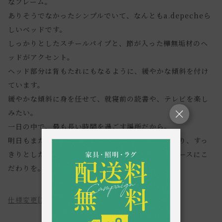
なフレーム。
ありそうでなかったシンプルでいて、なんともa.depecheら
しいベッドです。
しっかりとしたスチールパイプと、節が入った樺無垢材のヘ
ッドがアクセント。
ヘッド部分は背もたれにもなるように、緩やかな傾斜を付け
ています。
緩やかな傾斜に身を任せて、就寝前の読書や、テレビを楽し
みたい。
一日の中で、最も長い時間を過ごす場所だから。
明日もまた楽しい一日が始まるように、心地良い眠り、すっ
きりとした目覚めを追求して、、、自分だけのスペースにこ
だわりを。
仕様変更[2026.08]