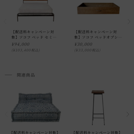
送料について
家具の場合、送料は1台ごとにかかります。
北海道・沖縄・離島への配送は別途お見積もりさせていただ
【配送料キャンペーン対
【配送料キャンペーン対
象】ソコフ ベッド セミダ
象】ソコフ ベッドオプショ
きます。
ブル
ンドロワー
¥
94,000
¥
30,000
ご注文内容確認後、送料を追加し、ご注文確認メールをお送
¥
103,400
¥
33,000
税込
税込
り致します。
開梱設置配送について
関連商品
こちらの商品は開梱設置配送でのお届けとなります。
開梱設置配送の場合、お品物をお客様のお部屋までお届け
し、専用スタッフが商品の組み立てを行います。
開梱設置を選択された場合は代金引換はご利用頂けません。
プルダウンからお住まいの地域の「開梱設置送料」をお選び
頂き、ご注文下さい。
【配送料キャンペーン対象】
【配送料キャンペーン対象】