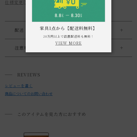
仕様変更[2024.04]
家具1点から【配送料無料】
配送・返品
20万円以上で設置配送料も無料！
大型商品をご購入の際の注意点
VIEW MORE
注意事項
・こちらはベッドフレームのみの販売ページです。
大型家具の搬入経路について
マットレス・引き出しは別売りです。
REVIEWS
搬入経路によっては、建物入り口や通路のサイズにより、 商
・お客様ご自身で組立の必要な商品です。
品を設置場所に搬入ができない場合がございます。
レビューを書く
・木目や色味には個体差がございます。
必ず商品サイズ、搬入経路をご確認下さい。
商品についてのお問い合わせ
詳しくは「
お買い物ガイド(大型家具の搬入経路について)
」
・お使いのPC画面等や光の環境によっては、掲載の画像と実
をご覧ください。
際の商品とで色の見え方が異なることもございます。ご了承
このアイテムを見た方におすすめ
ください。
送料について