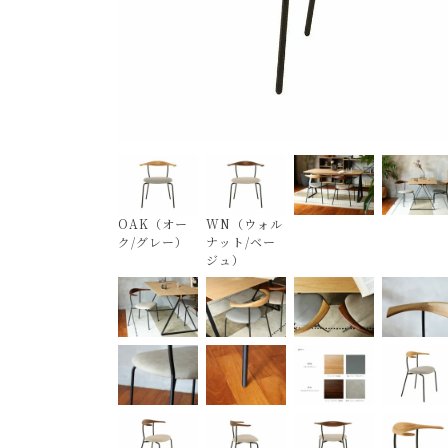
OAK（オー
WN（ウォル
ク/グレー）
ナット/ベー
ジュ）