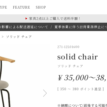
YPE
FEATURE
SHOP
家具2点以上ご購入で送料半額！
の影響による配送遅延について
/
夏季休業に伴う出荷業務停止について(
ソリッド チェア
271-12L01600
solid chair
ソリッド チェア
¥
35,000～38,
[
350
〜
380
ポイント進呈 ]
※納期について(前後する可能