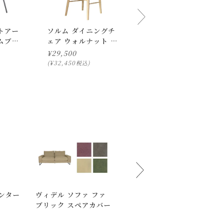
トアー
ソルム ダイニングチ
ディ・メイク チェア
ムブラ
ェア ウォルナット ミ
¥
32,000
ックス
¥
29,500
¥
35,200
税込
¥
32,450
税込
下さいませ 。
ンター
ヴィデル ソファ ファ
ポル ムービング ワゴ
ブリック スペアカバー
ン ハーフ ラージ マッ
トブラック