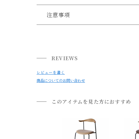
送料について
注意事項
・天然木を使用している商品の為、木目、色味な
送料について
・お使いのPC画面等や光の環境によっては、掲
家具の場合、送料は1台ごとにかかります。
北海道・沖縄・離島への配送は別途お見積もりさ
REVIEWS
ご注文内容確認後、送料を追加し、ご注文確認メ
レビューを書く
通常配送について
商品についてのお問い合わせ
通常配送の場合、お品物は玄関前での引渡しとな
※室内への搬入、設置、商品組み立てサービス
このアイテムを見た方におすすめ
お届けする建物、および周囲の状況により、お客
プルダウンからお住まいの地域の送料をお選び頂
開梱設置配送について