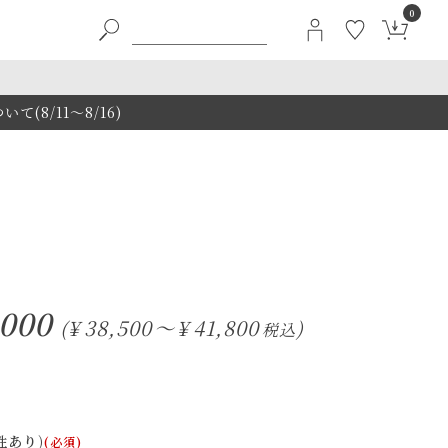
0
8/11～8/16)
000
¥
38,500
〜
¥
41,800
税込
性あり)
(必須)