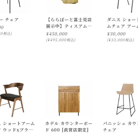
を行う「 開梱設置配送」がございます。
でお届けし、専用スタッフが商品の組み立てを行います。
ー チェア
【ららぽーと富士見店
ダニス ショー
展示中】ティスアム
ムチェア アー
頂けません。
00
チーク スツール
ウン
00
¥
450,000
¥
30,000
税込
」をお選び頂き、ご注文下さい。
2310-5
¥
495,000
¥
33,000
税込
税込
ついて)
」をご確認下さい。
にお問い合わせ下さい。
択のみ
となります。
しての出荷はできません。
。
はできますが、 希望通りに届かない可能性もございますのでご了承
ス ショートアーム
カデル カウンターボー
パニッシュ カウ
 ウッドxブラス
ド 600 [直営店限定]
チェア
ルナット