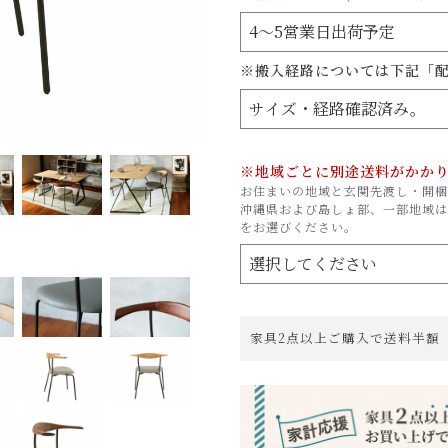
※搬入経路については下記「
※地域ごとに別途送料がかか
お住まいの地域と玄関先渡し・開梱
沖縄県および島しょ部、一部地域は
をお選びください。
家具2点以上ご購入で送料半額