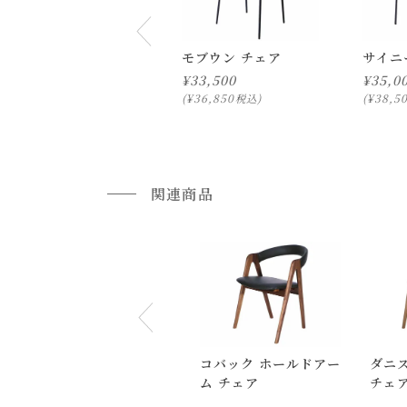
上記対応が難しい場合は、搬入・組み立て・設置
開梱設置配送の場合、お品物をお客様のお部屋ま
モブウン チェア
サイニ
開梱設置を選択された場合は代金引換はご利用
¥
33,500
¥
35,0
¥
36,850
¥
38,5
税込
プルダウンからお住まいの地域の「開梱設置送料
配送方法に関しては「
お買い物ガイド(お届けに
■ご不明な点やご希望がございましたら、お気軽
関連商品
小型商品の日時・時間指定について
お届け時間帯(大型以外) は、
午前か午後かの２
申し訳ございませんが、具体的な時間帯指定を
また、
日曜・祝日は、時間帯指定ができません
指定ではなく希望と言う形でお荷物に記載する事
コバック ホールドアー
ダニ
ム チェア
チェア
返品・交換について
ウォ