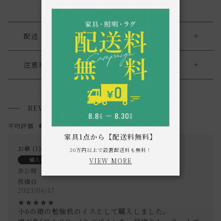
配送・返品
送料について
注意事項
《お取り扱い上のご注意》
送料について
・当店の家具は、一般家庭で使われる事を想定して製作して
REVIEWS
家具の場合、送料は1台ごとにかかります。
います。
北海道・沖縄・離島への配送は別途お見積もりさせていただ
5.00
1
特にチェアは、不特定多数の方が座る事を想定していないた
家具1点から【配送料無料】
きます。
め、業務用でお使い頂く場合は、予めご了承くださいます様
お華
1
20万円以上で設置配送料も無料！
ご注文内容確認後、送料を追加し、ご注文確認メールをお送
宜しくお願い致します。
購入者
VIEW MORE
り致します。
(傾けて座る、引きずって座るなどが原因で、チェアが破損す
非公開
投稿日
る場合がございます。)
2023/06/17
通常配送について
・お使いのPC画面等や光の環境によっては、掲載の画像と実
小6の娘の勉強机のイスとして購入しました。

通常配送の場合、お品物は玄関前での引渡しとなります。