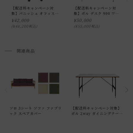
【配送料キャンペーン対
【配送料キャンペーン対
配送方法に関しては「
お買い物ガイド(お届けについて)
」を
象】パニッシュ オフィスチ
象】ポル デスク 900 ワイ
ご確認下さい。
ェア
ド ユロップグレー
¥
42,000
¥
50,000
■ご不明な点やご希望がございましたら、お気軽にお問い合
¥
46,200
¥
55,000
税込
税込
わせ下さい。
関連商品
小型商品の日時・時間指定について
お届け時間帯(大型以外) は、
午前か午後かの２択のみ
となり
ます。
申し訳ございませんが、具体的な時間帯指定をしての出荷は
できません。
また、
日曜・祝日は、時間帯指定ができません。
指定ではなく希望と言う形でお荷物に記載する事はできます
ソロ 3シート ソファ ファブリ
【配送料キャンペーン対象】
ック スペアカバー
ポル 2way ダイニングテーブ
が、 希望通りに届かない可能性もございますのでご了承下さ
ル 1450 マットブラック
いませ 。