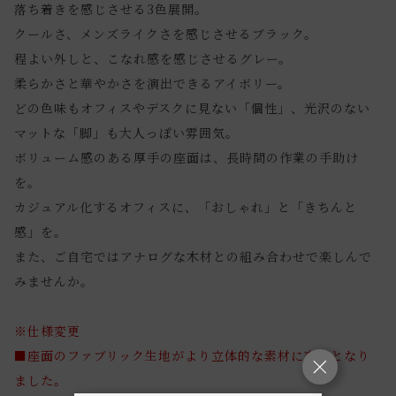
落ち着きを感じさせる3色展開。
クールさ、メンズライクさを感じさせるブラック。
程よい外しと、こなれ感を感じさせるグレー。
柔らかさと華やかさを演出できるアイボリー。
どの色味もオフィスやデスクに見ない「個性」、光沢のない
マットな「脚」も大人っぽい雰囲気。
ボリューム感のある厚手の座面は、長時間の作業の手助け
を。
カジュアル化するオフィスに、「おしゃれ」と「きちんと
感」を。
また、ご自宅ではアナログな木材との組み合わせで楽しんで
みませんか。
※仕様変更
■座面のファブリック生地がより立体的な素材に変更となり
ました。