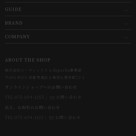
GUIDE
マイページ
新規会員登録
BRAND
お買い物ガイド
会員規約について
会員登録について
COMPANY
コンセプト
メルマガ登録
ご注文について
お知らせ
会社概要
ABOUT THE SHOP
お支払方法について
webカタログ
店舗一覧
株式会社エーディックス a.depeche事業部
お届けについて
求人情報
〒601-8103 京都市南区上鳥羽仏現寺町23-1
返品・交換について
オンラインショップへのお問い合わせ
法人のお客様
よくあるご質問
TEL:075-694-1255
/
お問い合わせ
スタッフ
法人、お取引のお問い合わせ
TEL:075-694-1123
/
お問い合わせ