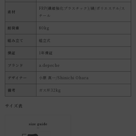
FRP(繊維強化プラスチック)/綿/ポリエステル/ス
素材
チール
耐荷重
80kg
組み立て
組立式
保証
1年保証
ブランド
a.depeche
デザイナー
小原 真一/Shinichi Ohara
備考
ガス圧32kg
サイズ表