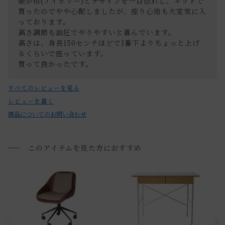
娘が色(アイボリー)とデザインを一目惚れし、ネットで
際の商品とで色の見え方が異なることもございます。ご了承
※室内への搬入、設置、商品組み立てサービスは行っており
買ったのでやや心配しましたが、座り心地も大変気に入
ください。
っております。

ません。
高さ調節も油圧でやりやすいと喜んでいます。

お届けする建物、および周囲の状況により、お客様に商品の
高さは、身長150センチほどで1番下よりちょっと上げ
搬入のお手伝いをお願いさせて頂く場合がございます。
るくらいで座っています。

買って良かったです。
プルダウンからお住まいの地域の送料をお選び頂き、ご注文
下さい。
すべてのレビューを見る
レビューを書く
開梱設置配送について
商品についてのお問い合わせ
上記対応が難しい場合は、搬入・組み立て・設置を行う「 開
梱設置配送」がございます。
このアイテムを見た方におすすめ
開梱設置配送の場合、お品物をお客様のお部屋までお届け
し、専用スタッフが商品の組み立てを行います。
開梱設置を選択された場合は代金引換はご利用頂けません。
プルダウンからお住まいの地域の「開梱設置送料」をお選び
頂き、ご注文下さい。