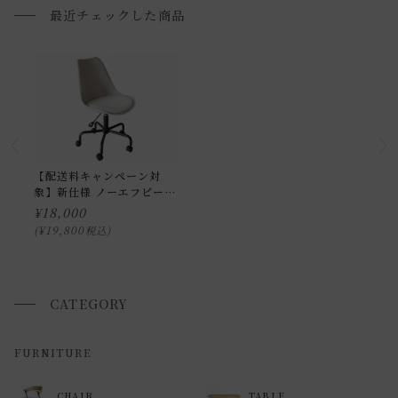
最近チェックした商品
返品・交換について
返品等の詳細は「
お買い物ガイド(返品・交換について)
」を
ご覧ください。
【配送料キャンペーン対
象】新仕様 ノーエフピー
キャスター チェア
¥
18,000
¥
19,800
税込
CATEGORY
FURNITURE
CHAIR
TABLE