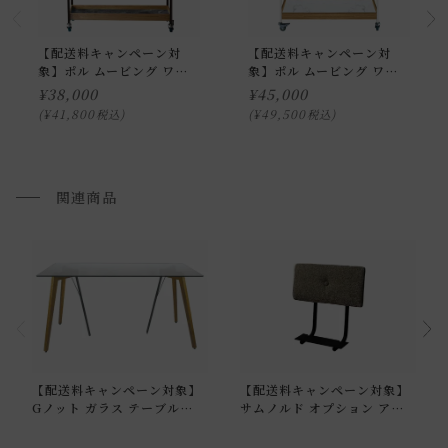
ません。
お届けする建物、および周囲の状況により、お客様に商品の
【配送料キャンペーン対
【配送料キャンペーン対
搬入のお手伝いをお願いさせて頂く場合がございます。
象】ポル ムービング ワゴ
象】ポル ムービング ワゴ
ン ハーフ ラージ マットブ
ン ラージ ユロップグレー
¥
38,000
¥
45,000
プルダウンからお住まいの地域の送料をお選び頂き、ご注文
ラック
¥
41,800
¥
49,500
税込
税込
下さい。
開梱設置配送について
関連商品
上記対応が難しい場合は、搬入・組み立て・設置を行う「 開
梱設置配送」がございます。
開梱設置配送の場合、お品物をお客様のお部屋までお届け
し、専用スタッフが商品の組み立てを行います。
開梱設置を選択された場合は代金引換はご利用頂けません。
プルダウンからお住まいの地域の「開梱設置送料」をお選び
【配送料キャンペーン対象】
【配送料キャンペーン対象】
頂き、ご注文下さい。
Gノット ガラス テーブル
サムノルド オプション アー
1500 クリア
ム