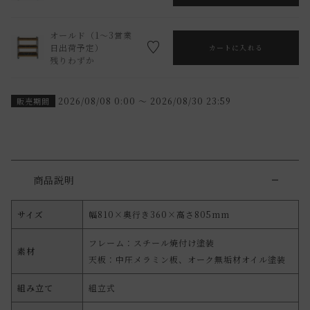
オールド（1～3営業
日出荷予定）
カートに入れる
残りわずか
2026/08/08 0:00
〜
2026/08/30 23:59
販売期間
商品説明
サイズ
幅810×奥行き360×高さ805mm
フレーム：スチール焼付け塗装
素材
天板：中圧メラミン板、オーク無垢材オイル塗装
組み立て
組立式