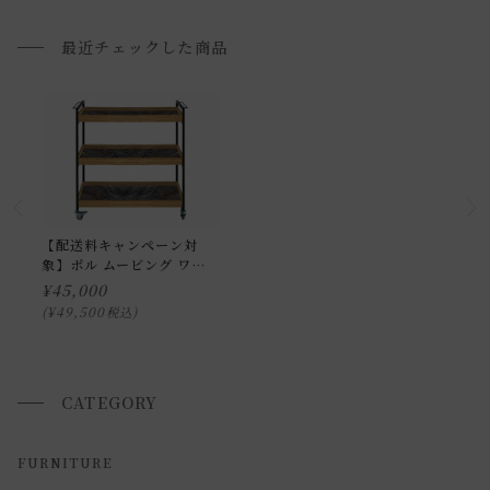
配送方法に関しては「
お買い物ガイド(お届けについて)
」を
ご確認下さい。
最近チェックした商品
■ご不明な点やご希望がございましたら、お気軽にお問い合
わせ下さい。
小型商品の日時・時間指定について
お届け時間帯(大型以外) は、
午前か午後かの２択のみ
となり
ます。
【配送料キャンペーン対
象】ポル ムービング ワゴ
申し訳ございませんが、具体的な時間帯指定をしての出荷は
ン ラージ マットブラック
¥
45,000
できません。
¥
49,500
税込
また、
日曜・祝日は、時間帯指定ができません。
指定ではなく希望と言う形でお荷物に記載する事はできます
が、 希望通りに届かない可能性もございますのでご了承下さ
CATEGORY
いませ 。
FURNITURE
返品・交換について