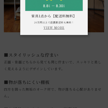
家具1点から【配送料無料】
20万円以上で設置配送料も無料！
VIEW MORE
■スタイリッシュな佇まい
正面・背面どちらから見ても同じ佇まいで、スッキリと美し
く見えるようにデザインしています。
■物が落ちにくい棚板
四方を囲った無垢のオーク材で、物が落ちる心配がありませ
ん。