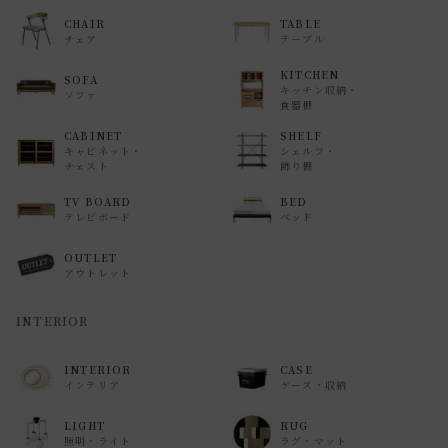
CHAIR
TABLE
返品等の詳細は「
お買い物ガイド(返品・交換について)
」を
チェア
テーブル
ご覧ください。
KITCHEN
SOFA
キッチン収納・
ソファ
食器棚
CABINET
SHELF
キャビネット・
シェルフ・
チェスト
飾り棚
TV BOARD
BED
テレビボード
ベッド
OUTLET
アウトレット
INTERIOR
INTERIOR
CASE
インテリア
ケース・収納
LIGHT
RUG
照明・ライト
ラグ・マット