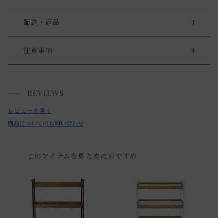
配送・返品
送料について
注意事項
注意事項
送料について
・お使いのPC画面等や光の環境によっては、掲載の画像と実
REVIEWS
家具の場合、送料は1台ごとにかかります。
際の商品とで色の見え方が異なることもございます。ご了承
北海道・沖縄・離島への配送は別途お見積もりさせていただ
レビューを書く
ください。
きます。
商品についてのお問い合わせ
ご注文内容確認後、送料を追加し、ご注文確認メールをお送
り致します。
このアイテムを見た方におすすめ
通常配送について
通常配送の場合、お品物は玄関前での引渡しとなります。
※室内への搬入、設置、商品組み立てサービスは行っており