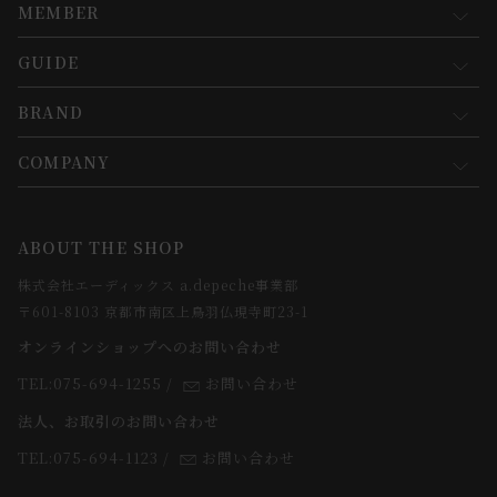
MEMBER
GUIDE
マイページ
新規会員登録
BRAND
お買い物ガイド
会員規約について
会員登録について
COMPANY
コンセプト
メルマガ登録
ご注文について
お知らせ
会社概要
ABOUT THE SHOP
お支払方法について
webカタログ
店舗一覧
株式会社エーディックス a.depeche事業部
お届けについて
求人情報
〒601-8103 京都市南区上鳥羽仏現寺町23-1
返品・交換について
オンラインショップへのお問い合わせ
法人のお客様
よくあるご質問
TEL:075-694-1255
/
お問い合わせ
スタッフ
法人、お取引のお問い合わせ
TEL:075-694-1123
/
お問い合わせ