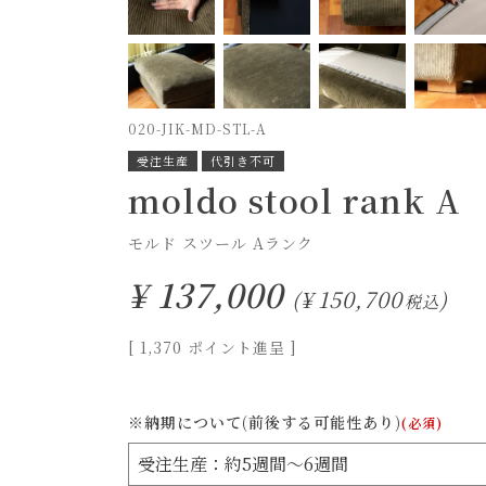
020-JIK-MD-STL-A
受注生産
代引き不可
moldo stool rank A
モルド スツール Aランク
¥
137,000
¥
150,700
税込
[
1,370
ポイント進呈 ]
※納期について(前後する可能性あり)
(必須)