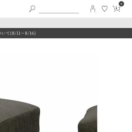
0
8/11～8/16)