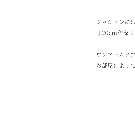
クッションに
り20cm程深
ワンアームソ
お部屋によっ