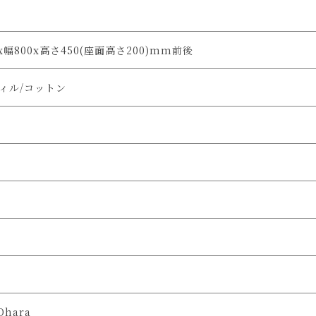
幅800x高さ450(座面高さ200)mm前後
ィル/コットン
Ohara