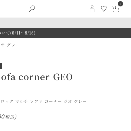
0
8/11～8/16)
オ グレー
sofa corner GEO
ック マルチ ソファ コーナー ジオ グレー
00
税込