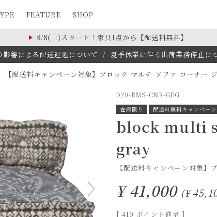
YPE
FEATURE
SHOP
8/8(土)スタート！家具1点から【配送料無料】
の影響による配送遅延について
/
夏季休業に伴う出荷業務停止について(
【配送料キャンペーン対象】ブロック マルチ ソファ コーナー ジ
020-BMS-CNR-GEG
在庫限り
配送料無料キャンペーン
block multi 
gray
【配送料キャンペーン対象】ブロ
¥
41,000
¥
45,1
[
410
ポイント進呈 ]