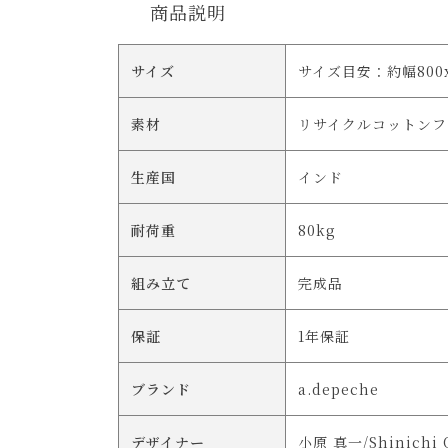
商品説明
サイズ
サイズ目安：約幅800x
素材
リサイクルコットンフ
生産国
インド
耐荷重
80kg
組み立て
完成品
保証
1年保証
ブランド
a.depeche
デザイナー
小原 真一/Shinichi 