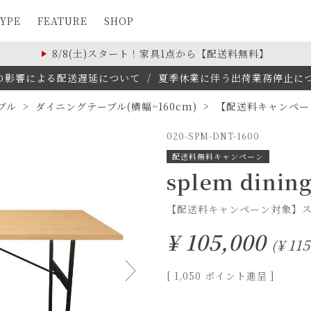
YPE
FEATURE
SHOP
8/8(土)スタート！家具1点から【配送料無料】
の影響による配送遅延について
/
夏季休業に伴う出荷業務停止について(
ブル
ダイニングテーブル(横幅~160cm)
【配送料キャンペーン
020-SPM-DNT-1600
配送料無料キャンペーン
splem dining
【配送料キャンペーン対象】スプ
¥
105,000
¥
115
[
1,050
ポイント進呈 ]