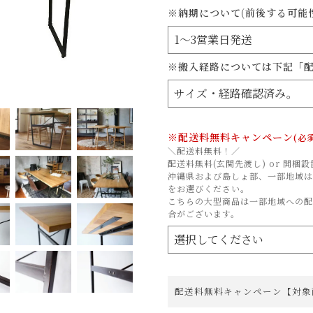
※納期について(前後する可能
※搬入経路については下記「
※配送料無料キャンペーン
(必
＼配送料無料！／
配送料無料(玄関先渡し) or 開
沖縄県および島しょ部、一部地域は
をお選びください。
こちらの大型商品は一部地域への
合がございます。
配送料無料キャンペーン【対象