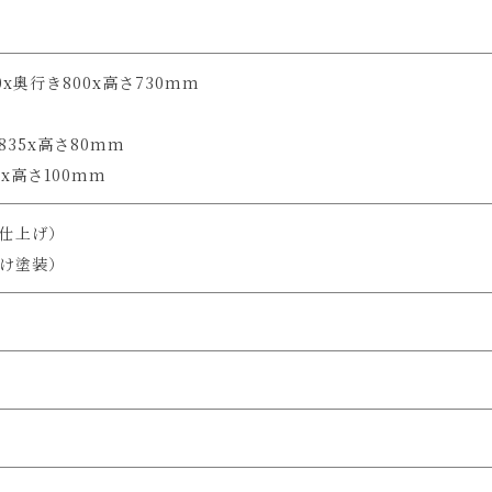
x奥行き800x高さ730mm
835x高さ80mm
5x高さ100mm
仕上げ）
け塗装）