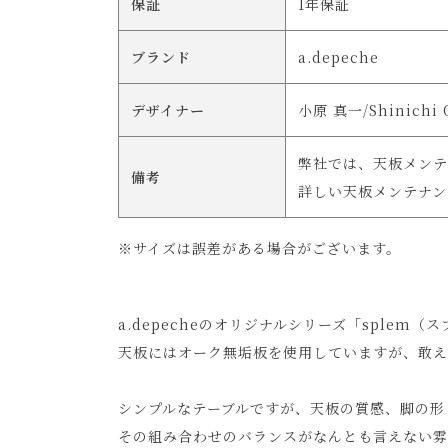
保証
1年保証
ブランド
a.depeche
デザイナー
小原 真一/Shinichi 
弊社では、天板メンテ
備考
詳しい天板メンテナン
※サイズは誤差がある場合がございます。
a.depecheのオリジナルシリーズ「splem
天板にはオーク無垢板を使用していますが、敢え
シンプルなテーブルですが、天板の質感、脚の形
その組み合わせのバランスがなんとも言えない雰