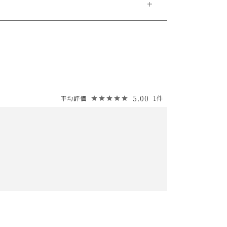
5.00
1
後に乾いた布で叩いて乾燥させてください。