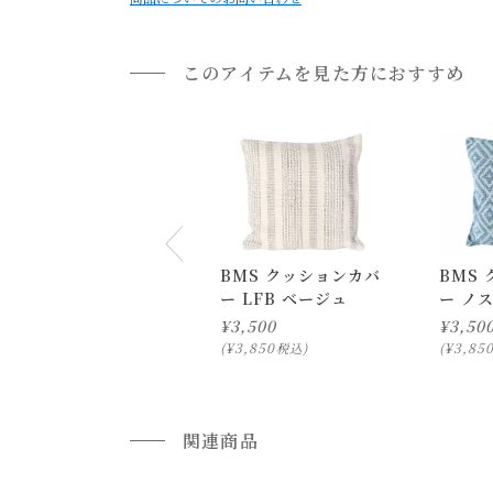
《色移りについて》
このアイテムを見た方におすすめ
・ファブリックに使用している染料が色落ちし、
・湿ったり濡れたりすると特に、色落ちしやすく
通常配送について
通常配送の場合、お品物は玄関前での引渡しとな
・お使いのPC画面等や光の環境によっては、掲
配送方法に関しては「
お買い物ガイド(お届けに
■ご不明な点やご希望がございましたら、お気軽
BMS クッションカバ
BMS
ー LFB ベージュ
ー ノ
小型商品の日時・時間指定について
¥
3,500
¥
3,50
お届け時間帯(大型以外) は、
午前か午後かの２
¥
3,850
¥
3,85
税込
申し訳ございませんが、具体的な時間帯指定を
また、
日曜・祝日は、時間帯指定ができません
指定ではなく希望と言う形でお荷物に記載する事
関連商品