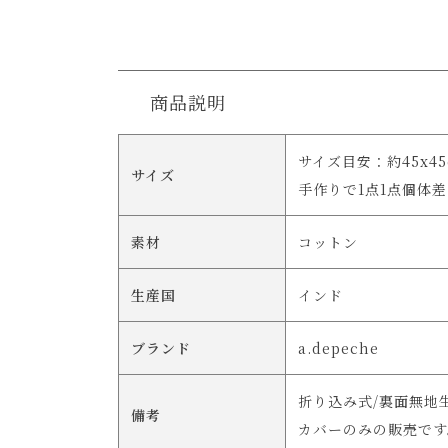
商品説明
サイズ目安：約45x4
サイズ
手作りで1点1点個体
素材
コットン
生産国
インド
ブランド
a.depeche
折り込み式/裏面無地
備考
カバーのみの販売です