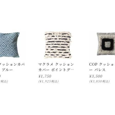
色移りする場合があります。強い摩擦は避けてください。
なりますのでご注意ください。
ります。
載の画像と実際の商品とで色の見え方が異なることもございます。
ついて)
」をご確認下さい。
にお問い合わせ下さい。
 クッションカバ
マクラメ クッション
COP クッシ
ス ブルー
カバー ポイントグラ
ー パレス
ス
0
¥
1,750
¥
3,500
択のみ
となります。
0
¥
1,925
¥
3,850
税込
税込
税込
しての出荷はできません。
。
はできますが、 希望通りに届かない可能性もございますのでご了承