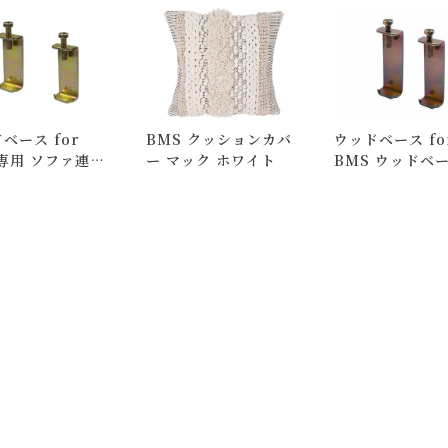
いて)
」をご覧ください。
ベース for
BMS クッションカバ
ウッドベース fo
専用 ソファ連結
ー マック ホワイト
BMS ウッドベ
ツ
for BMS L/I 専用 ソ
ファ連結パーツ(