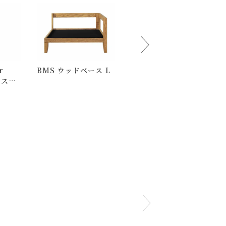
r
BMS ウッドベース L
ース
中)