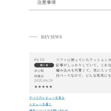
注意事項
・ハンドメイドの為、風合いやサイズには個体差
送料について
・素材の特性上、開封直後は匂いがすることがご
小型商品は、11,000円(税込)以上のお買い上げ
気になる場合は干して頂くかお部屋の換気十分に
REVIEWS
独特な空気感や素材感を出す為に、生産工程上、
・繊維の特性上、毛抜けする場合がございます。
気になる場合は掃除機をかけて頂くことをおすす
ivy
1
ソファに使っていたクッションカ
・天然素材を使い手作りで生産されていますので
記事がしっかりしていて、これな
購入者
特性上、抜けもありますが、生産工程上のものに
編み込みも可愛くて、気に入って
非公開
白ベースなので、どんな家具に
・裏側に生産工程上のシミがある場合がございま
投稿日
2025/04/29
・表記されている素材以外の繊維が混ざっている
・お手入れは基本的に掃除機のバキュームで行っ
コーヒーなどの色付きの汚れ等は、中性洗剤をぬ
すべてのレビューを見る
取れにくい汚れはこの作業を繰り返し行ってくだ
レビューを書く
この際、多少の色落ちが起こる可能性がございま
商品についてのお問い合わせ