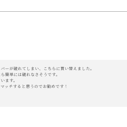
がございます。
ざいます。
で
送料無料!
行って下さい。
下記の性質がございます。
めいたします。
バーが破れてしまい、こちらに買い替えました。

、織りに隙間やほつれがあります。
ら簡単には破れなさそうです。

なりますので、予めご了承下さいませ。
います。

もマッチすると思うのでお勧めです！
す。
可能性がございます。
てください。
るま湯で希釈したものを布に含ませて叩く様に吸着させて、その
さい。
す。