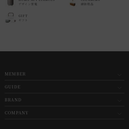
デザイン家電
掃除用品
GIFT
ギフト
MEMBER
GUIDE
マイページ
新規会員登録
BRAND
お買い物ガイド
会員規約について
会員登録について
COMPANY
コンセプト
メルマガ登録
ご注文について
お知らせ
会社概要