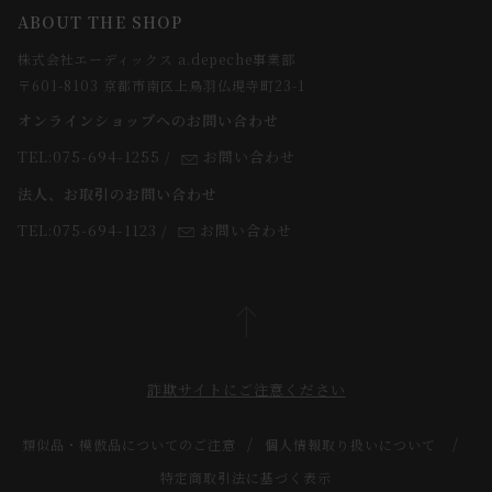
ABOUT THE SHOP
お支払方法について
webカタログ
店舗一覧
株式会社エーディックス a.depeche事業部
お届けについて
求人情報
〒601-8103 京都市南区上鳥羽仏現寺町23-1
返品・交換について
オンラインショップへのお問い合わせ
法人のお客様
よくあるご質問
TEL:075-694-1255
/
お問い合わせ
スタッフ
法人、お取引のお問い合わせ
TEL:075-694-1123
/
お問い合わせ
詐欺サイトにご注意ください
類似品・模倣品についてのご注意
個人情報取り扱いについて
特定商取引法に基づく表示