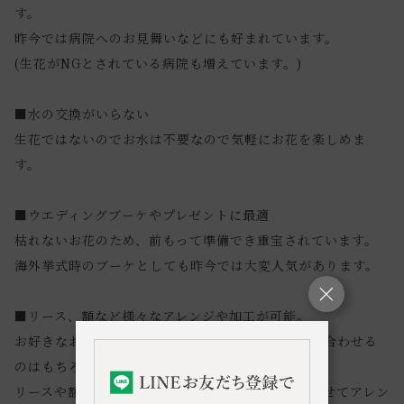
す。
昨今では病院へのお見舞いなどにも好まれています。
(生花がNGとされている病院も増えています。)
■水の交換がいらない
生花ではないのでお水は不要なので気軽にお花を楽しめま
す。
■ウエディングブーケやプレゼントに最適
枯れないお花のため、前もって準備でき重宝されています。
海外挙式時のブーケとしても昨今では大変人気があります。
■リース、額など様々なアレンジや加工が可能。
お好きなお花を選んでいただき、フラワーベースに合わせる
のはもちろん、
リースや額など、お手持ちの様々なアイテムに合わせてアレン