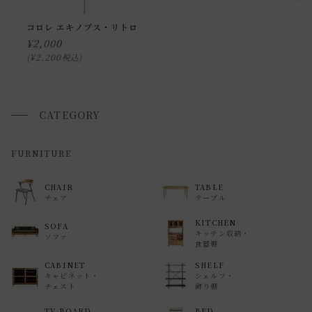
ます。
コロレ エキノプス・リトロ
申し訳ございませんが、具体的な時間帯指定をしての出荷は
¥
2,000
できません。
¥
2,200
税込
また、
日曜・祝日は、時間帯指定ができません。
指定ではなく希望と言う形でお荷物に記載する事はできます
CATEGORY
が、 希望通りに届かない可能性もございますのでご了承下さ
いませ 。
FURNITURE
返品・交換について
CHAIR
TABLE
チェア
テーブル
返品等の詳細は「
お買い物ガイド(返品・交換について)
」を
ご覧ください。
KITCHEN
SOFA
キッチン収納・
ソファ
食器棚
CABINET
SHELF
キャビネット・
シェルフ・
チェスト
飾り棚
TV BOARD
BED