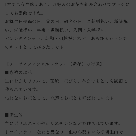
1本でも存在感があり、お好みのお花を組み合わせてブーケに
しても素敵ですね。
お誕生日や母の日、父の日、敬老の日、ご結婚祝い、新築祝
い、就職祝い、卒業・退職祝い、入園・入学祝い、
バレンタインデー、転勤・引越祝いなど、あらゆるシーンで
のギフトとしてぴったりです。
【アーティフィシャルフラワー（造花）の特徴】
■永遠のお花
生花をよりリアルに、葉脈、花びら、茎までもとても繊細に
作られています。
枯れないお花として、永遠のお花とも呼ばれています。
■衛生的
主にポリエステルやポリエチレンなどで作られています。
ドライフラワーなどと異なり、虫の心配もいらず衛生的で