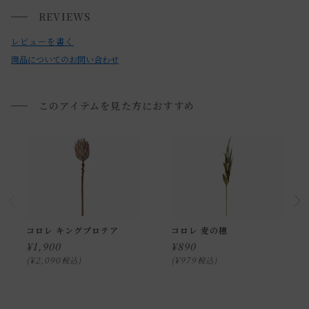
風の当たる屋外でのご使用は避けてください。
REVIEWS
小型商品は、11,000円(税込)以上のお買い上げで
送料無料!
・暖房器具などのそばに置かないでください。
レビューを書く
・油分に弱いので油のつきやすい場所を避けてください。
商品についてのお問い合わせ
・お花は厳選しておりますが、性質上花びらの縁から繊維が
出ていることがあります。
・お使いのPC画面等や光の環境によっては、掲載の画像と実
このアイテムを見た方におすすめ
際の商品とで色の見え方が異なることもございます。ご了承
ください。
コロレ キングプロテア
コロレ 麦の穂
¥
1,900
¥
890
¥
2,090
¥
979
税込
税込