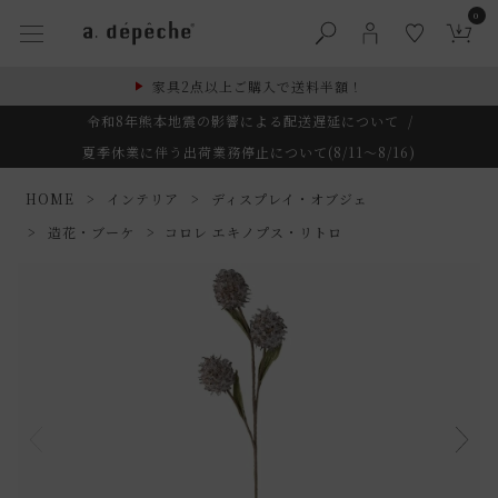
0
家具2点以上ご購入で送料半額！
令和8年熊本地震の影響による配送遅延について
/
夏季休業に伴う出荷業務停止について(8/11～8/16)
HOME
インテリア
ディスプレイ・オブジェ
造花・ブーケ
コロレ エキノプス・リトロ