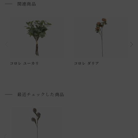
関連商品
通常配送について
コロレ ユーカリ
コロレ ダリア
通常配送の場合、お品物は玄関前での引渡しとなります。
配送方法に関しては「
お買い物ガイド(お届けについて)
」を
ご確認下さい。
最近チェックした商品
■ご不明な点やご希望がございましたら、お気軽にお問い合
わせ下さい。
小型商品の日時・時間指定について
お届け時間帯(大型以外) は、
午前か午後かの２択のみ
となり