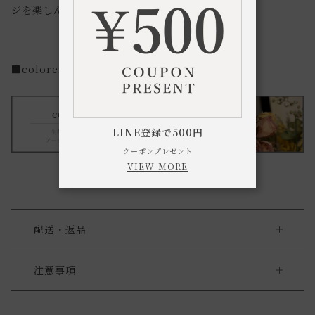
ジを楽しんでいただけます。
■colorer series（コロレシリーズ）はこちら
LINE登録で500円
クーポンプレゼント
VIEW MORE
配送・返品
送料について
注意事項
・紫外線に弱いので、直射日光や照明が強く当たる場所や雨
送料について