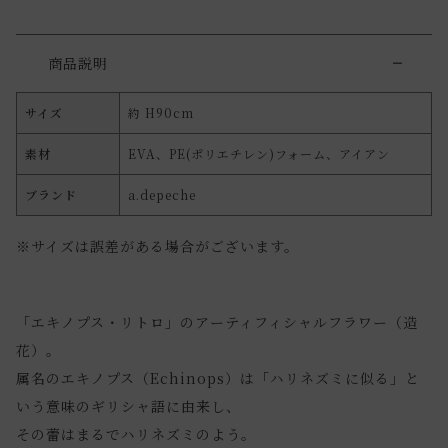
商品説明
サイズ
約 H90cm
素材
EVA、PE(ポリエチレン)フォーム、アイアン
ブランド
a.depeche
※サイズは誤差がある場合がございます。
「エキノプス・リトロ」のアーティフィシャルフラワー（造
花）。
属名のエキノプス（Echinops）は「ハリネズミに似る」と
いう意味のギリシャ語に由来し、
その蕾はまるでハリネズミのよう。