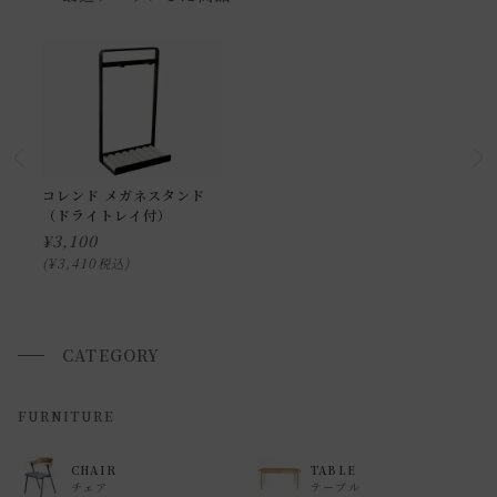
わせ下さい。
小型商品の日時・時間指定について
お届け時間帯(大型以外) は、
午前か午後かの２択のみ
となり
ます。
申し訳ございませんが、具体的な時間帯指定をしての出荷は
コレンド メガネスタンド
（ドライトレイ付）
できません。
¥
3,100
また、
日曜・祝日は、時間帯指定ができません。
¥
3,410
税込
指定ではなく希望と言う形でお荷物に記載する事はできます
が、 希望通りに届かない可能性もございますのでご了承下さ
いませ 。
CATEGORY
返品・交換について
FURNITURE
返品等の詳細は「
お買い物ガイド(返品・交換について)
」を
CHAIR
TABLE
ご覧ください。
チェア
テーブル