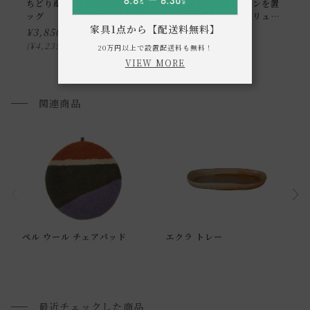
ちどり産業 ヒヤシンス バ
フレグランスストーンを置
じられる風合いに仕上げております。
ッグ
くのにちょうど良いリュー
家具1点から【配送料無料】
・スチール製品は使用していくうちに酸化が進行し、錆が発
ズガラスの小物置き S
¥
3,850
¥
2,200
¥
4,235
¥
2,420
税込
税込
生する場合がございます。
20万円以上で設置配送料も無料！
VIEW MORE
・錆が一切でない仕様ではありません。経年変化も素材の持
つ特徴としてご理解ください。
関連商品
・色の濃淡や製品ごとに異なる表情などがみられる場合がご
ざいますが、ご了承ください。
・お使いのPC画面等や光の環境によっては、掲載の画像と実
際の商品とで色の見え方が異なることもございます。ご了承
ください。
通常配送について
ペル ウール チェアパッド
エクラ トレー
通常配送の場合、お品物は玄関前での引渡しとなります。
配送方法に関しては「
お買い物ガイド(お届けについて)
」を
ご確認下さい。
■ご不明な点やご希望がございましたら、お気軽にお問い合
最近チェックした商品