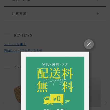
送料について
注意事項
・凹凸のない平らな場所でご使用ください。不安定な場所や
送料について
落下の恐れがある場所での使用は、破損の原因となりますの
REVIEWS
小型商品は、11,000円(税込)以上のお買い上げで
送料無料!
で避けてください。
レビューを書く
・キズつきやすい接地面での使用は、キズや破損の原因とな
商品についてのお問い合わせ
りますのでご注意ください。
・直射日光が当たる場所や高温多湿になる場所に長時間置か
ないでください。
このアイテムを見た方におすすめ
・製品の汚れは、乾いた布で拭いてください。
・濡れた場合は乾いた布で拭き、よく乾かしてください。長
時間、濡れたまま放置すると錆や腐食の原因になります。
・シンナー・ベンジン等の薬品を使用すると変色や変形の原
因となりますので、絶対に使用しないでください。
・アイアンやワイヤーを使用したシリーズは、経年変化が感