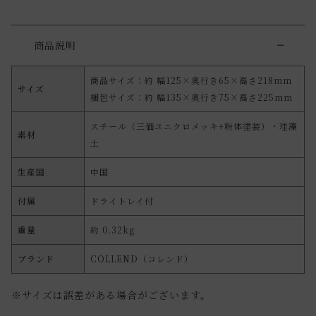
商品説明
商品サイズ：約 幅125×奥行き65×高さ218mm
サイズ
梱包サイズ：約 幅135×奥行き75×高さ225mm
スチール（三価ユニクロメッキ+粉体塗装）・珪藻
素材
土
生産国
中国
付属
ドライトレイ付
重量
約 0.32kg
ブランド
COLLEND（コレンド）
※サイズは誤差がある場合がございます。