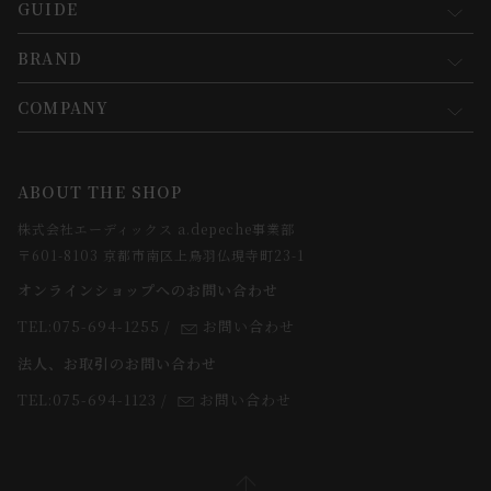
GUIDE
マイページ
新規会員登録
BRAND
お買い物ガイド
会員規約について
会員登録について
COMPANY
コンセプト
メルマガ登録
ご注文について
お知らせ
会社概要
ABOUT THE SHOP
お支払方法について
webカタログ
店舗一覧
株式会社エーディックス a.depeche事業部
お届けについて
求人情報
〒601-8103 京都市南区上鳥羽仏現寺町23-1
返品・交換について
オンラインショップへのお問い合わせ
法人のお客様
よくあるご質問
TEL:075-694-1255
/
お問い合わせ
スタッフ
法人、お取引のお問い合わせ
TEL:075-694-1123
/
お問い合わせ